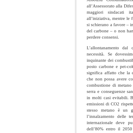
all’Assessorato alla Dife
maggiori sindacati ita
all’iniziativa, mentre le
si schierano a favore – in
del carbone – o non hann
perdere consensi.
L’allontanamento dal 
necessità. Se dovessi
inquinante dei combustib
posto carbone e pet-cok
significa affatto che l
che non possa avere con
combustione di metano i
serra e conseguenze sani
in molti casi evitabili.
emissioni di CO2 rispet
stesso metano è un g
l’innalzamento delle t
internazionale deve pu
dell’80% entro il 2050 