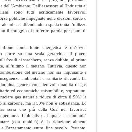
sa dell’Ambiente. Dall’assessore all’Industria ai
liani, sono tutti acriticamente favorevoli
 forze politiche impegnate nelle elezioni sarde o
 alcuni casi difendendo a spada tratta l’utilizzo
o il coraggio di proferire parola per paura di
carbone come fonte energetica è un’ovvia
mo porre su una scala gerarchica il potere
ili fossili ci sarebbero, senza dubbio, al primo
e, all’ultimo il metano. Tuttavia, questo non
a combustione del metano non sia inquinante e
seguenze ambientali e sanitarie rilevanti. La
nquina, genera considerevoli quantità di gas
tarie ed economiche misurabili e, soprattutto,
 Bruciare gas naturale riduce di circa il 50% le
to al carbone, ma il 50% non è abbastanza. Lo
as serra che più della Co2 nel favorisce
emperature. L’obiettivo al quale la comunità
ntare (con rapidità) è la riduzione almeno
e l’azzeramento entro fine secolo. Pertanto,