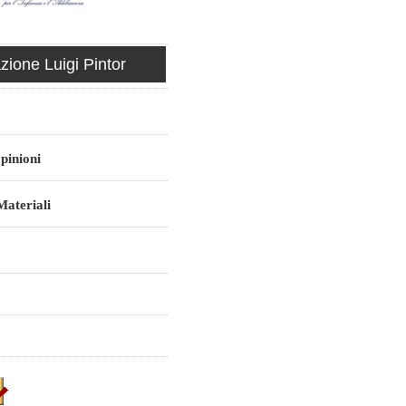
ione Luigi Pintor
pinioni
ateriali