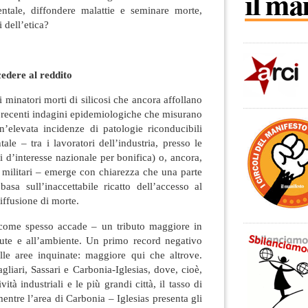
ntale, diffondere malattie e seminare morte,
 dell’etica?
edere al reddito
 minatori morti di silicosi che ancora affollano
le recenti indagini epidemiologiche che misurano
n’elevata incidenze di patologie riconducibili
ale – tra i lavoratori dell’industria, presso le
ti d’interesse nazionale per bonifica) o, ancora,
i militari – emerge con chiarezza che una parte
asa sull’inaccettabile ricatto dell’accesso al
iffusione di morte.
 come spesso accade – un tributo maggiore in
alute e all’ambiente. Un primo record negativo
elle aree inquinate: maggiore qui che altrove.
Cagliari, Sassari e Carbonia-Iglesias, dove, cioè,
vità industriali e le più grandi città, il tasso di
mentre l’area di Carbonia – Iglesias presenta gli