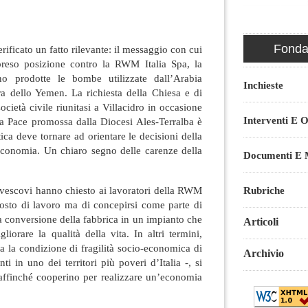
Fondaz
erificato un fatto rilevante: il messaggio con cui
preso posizione contro la RWM Italia Spa, la
o prodotte le bombe utilizzate dall’Arabia
Inchieste
ra dello Yemen. La richiesta della Chiesa e di
ocietà civile riunitasi a Villacidro in occasione
Interventi E O
a Pace promossa dalla Diocesi Ales-Terralba è
tica deve tornare ad orientare le decisioni della
l’economia. Un chiaro segno delle carenze della
Documenti E M
 vescovi hanno chiesto ai lavoratori della RWM
Rubriche
osto di lavoro ma di concepirsi come parte di
a conversione della fabbrica in un impianto che
Articoli
liorare la qualità della vita. In altri termini,
a la condizione di fragilità socio-economica di
Archivio
ti in uno dei territori più poveri d’Italia -, si
 affinché cooperino per realizzare un’economia