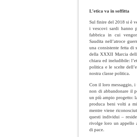
L’etica va in soffitta
Sul finire del 2018 si è v
i vescovi sardi hanno 
fabbrica in cui vengon
Saudita nell’atroce guer
una consistente fetta di s
della XXXII Marcia dell
chiara ed ineludibile: l’e
politica e le scelte del
nostra classe politica.
Con il loro messaggio, i
non di abbandonare il p
un più ampio progetto: l
produca beni volti a mig
mentre viene riconosciut
questi individui – residen
rivolge loro un appello
di pace.