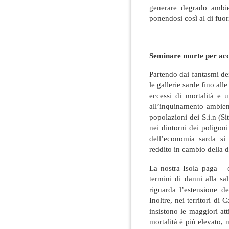
generare degrado ambie
ponendosi così al di fuori
Seminare morte per acc
Partendo dai fantasmi dei
le gallerie sarde fino al
eccessi di mortalità e u
all’inquinamento ambient
popolazioni dei S.i.n (Si
nei dintorni dei poligon
dell’economia sarda si b
reddito in cambio della d
La nostra Isola paga –
termini di danni alla s
riguarda l’estensione d
Inoltre, nei territori di 
insistono le maggiori atti
mortalità è più elevato, 