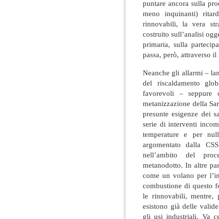
puntare ancora sulla pro
meno inquinanti) ritar
rinnovabili, la vera s
costruito sull’analisi og
primaria, sulla parteci
passa, però, attraverso i
Neanche gli allarmi – lanc
del riscaldamento glob
favorevoli – seppure
metanizzazione della Sar
presunte esigenze dei s
serie di interventi incom
temperature e per nul
argomentato dalla CSS 
nell’ambito del proc
metanodotto. In altre par
come un volano per l’ind
combustione di questo fo
le rinnovabili, mentre,
esistono già delle valide
gli usi industriali. Va 