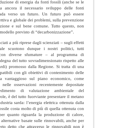
duzione di energia da fonti fossili (anche se le
da ancora il necessario sviluppo delle fonti
trada verso un futuro. Un futuro può essere
gettiva e globale dei problemi, sulla prevenzione
pazione e sul bene comune. Tutto questo, non
l modello previsto di “decarbonizzazione”.
iati a più riprese dagli scienziati – sugli effetti
ale scuotono dunque i nostri politici, tutti
 con diverse sfumature – al programma di
degna del tutto sovradimensionato rispetto alle
ardi) promosso dalla Regione. Si tratta di una
patibili con gli obiettivi di contenimento delle
la vantaggioso sul piano economico, come
nelle osservazioni recentemente depositate
edimento di valutazione ambientale del
ole, è del tutto fuorviante presentare il metano
ustria sarda: l’energia elettrica ottenuta dalla
ssile costa molto di più di quella ottenuta con
 per quanto riguarda la produzione di calore,
 alternative basate sulle rinnovabili, anche per
certo detto che attraverso le rinnovabili non è