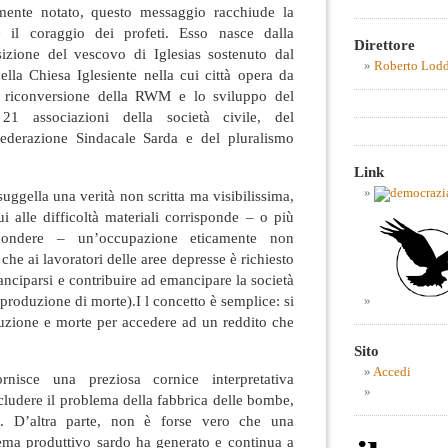
ente notato, questo messaggio racchiude la
 il coraggio dei profeti. Esso nasce dalla
Direttore
izione del vescovo di Iglesias sostenuto dal
Roberto Lod
della Chiesa Iglesiente nella cui città opera da
a riconversione della RWM e lo sviluppo del
 21 associazioni della società civile, del
federazione Sindacale Sarda e del pluralismo
Link
uggella una verità non scritta ma visibilissima,
ui alle difficoltà materiali corrisponde – o più
spondere – un’occupazione eticamente non
che ai lavoratori delle aree depresse è richiesto
nciparsi e contribuire ad emancipare la società
 produzione di morte).I l concetto è semplice: si
ruzione e morte per accedere ad un reddito che
Sito
Accedi
ornisce una preziosa cornice interpretativa
ncludere il problema della fabbrica delle bombe,
a. D’altra parte, non è forse vero che una
stema produttivo sardo ha generato e continua a