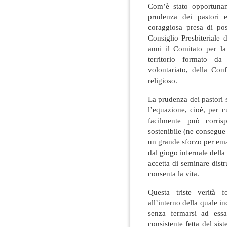
Com’è stato opportunam
prudenza dei pastori e
coraggiosa presa di pos
Consiglio Presbiteriale 
anni il Comitato per l
territorio formato da
volontariato, della Con
religioso.
La prudenza dei pastori s
l’equazione, cioè, per c
facilmente può corri
sostenibile (ne consegue 
un grande sforzo per ema
dal giogo infernale della
accetta di seminare dist
consenta la vita.
Questa triste verità f
all’interno della quale i
senza fermarsi ad ess
consistente fetta del si