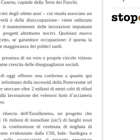
di Caserta, capitale della Terra dei Fuochi.
 crisi degli ultimi anni – cui risulta associato un
ertà e della disoccupazione– viene utilizzata
r il mantenimento delle lavorazioni impattanti
 progetti altrettanto nocivi. Qualsiasi nuovo
etto, se garantisce occupazione: è questa la
e maggioranza dei politici sardi.
in presenza di un vero e proprio circolo vizioso
nte crescita delle diseguaglianze sociali.
i di oggi offrono una conferma a quanto qui
i informano della necessità della Portovesme srl
 stoccare oltre 2 milioni di metri cubi di rifiuti
dalla lavorazione dei velenosi fumi d’acciaieria
pa.
rilancio dell’Eurallumina, un progetto che
 16 milioni di tonnellate (sic!) di fanghi rossi
 la combustione di centinaia di migliaia di
come evidenziato dalla CSS, Isde- Sardegna e
 nelle osservazioni al progetto presentate