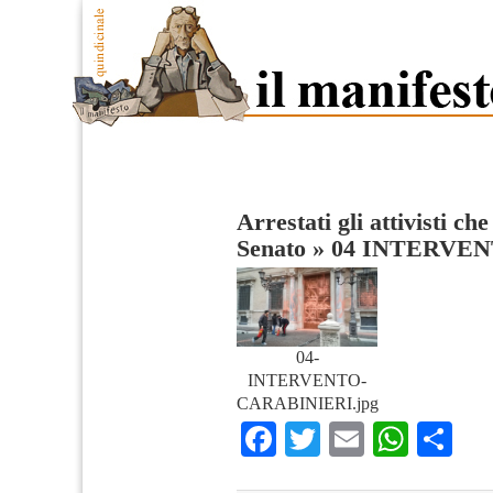
Arrestati gli attivisti ch
Senato
»
04 INTERVE
04-
INTERVENTO-
CARABINIERI.jpg
Facebook
Twitter
Email
What
Co