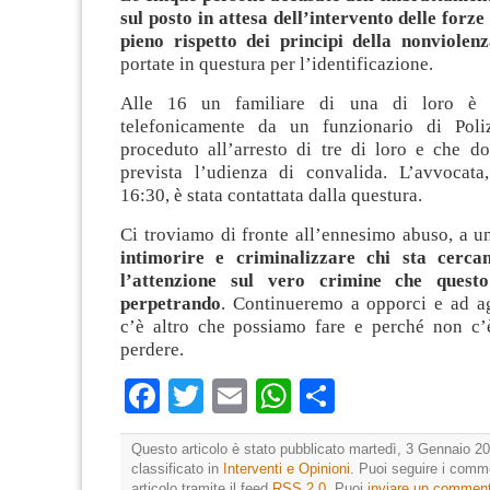
sul posto in attesa dell’intervento delle forze 
pieno rispetto dei principi della nonviolenz
portate in questura per l’identificazione.
Alle 16 un familiare di una di loro è s
telefonicamente da un funzionario di Poli
proceduto all’arresto di tre di loro e che d
prevista l’udienza di convalida. L’avvocata
16:30, è stata contattata dalla questura.
Ci troviamo di fronte all’ennesimo abuso, a u
intimorire e criminalizzare chi sta cerca
l’attenzione sul vero crimine che quest
perpetrando
. Continueremo a opporci e ad a
c’è altro che possiamo fare e perché non c
perdere.
Facebook
Twitter
Email
WhatsApp
Condividi
Questo articolo è stato pubblicato martedì, 3 Gennaio 20
classificato in
Interventi e Opinioni
. Puoi seguire i comm
articolo tramite il feed
RSS 2.0
. Puoi
inviare un commen