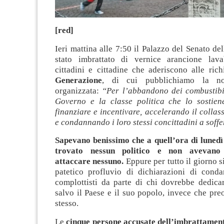
[red]
Ieri mattina alle 7:50 il Palazzo del Senato de
stato imbrattato di vernice arancione lava
cittadini e cittadine che aderiscono alle ric
Generazione
, di cui pubblichiamo la not
organizzata:
“Per l’abbandono dei combustibili
Governo e la classe politica che lo sostie
finanziare e incentivare, accelerando il collas
e condannando i loro stessi concittadini a soff
Sapevano benissimo che a quell’ora di luned
trovato nessun politico e non avevano 
attaccare nessuno.
Eppure per tutto il giorno si
patetico profluvio di dichiarazioni di conda
complottisti da parte di chi dovrebbe dedicar
salvo il Paese e il suo popolo, invece che pre
stesso.
Le
cinque persone accusate dell’imbrattamen