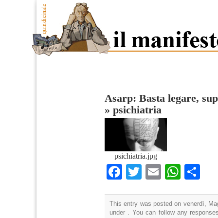
Asarp: Basta legare, su
»
psichiatria
psichiatria.jpg
Facebook
Twitter
Email
What
Co
This entry was posted on venerdì, Mag
under . You can follow any responses