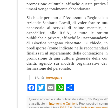
promozione culturale, affinchè questa pratica le
umani venga totalmente abbandonata.
Si chiede pertanto all’Assessorato Regionale al
Aziende Sanitarie Locali, di voler fornire tutt
necessarie ai servizi di salute mentale, a 
ospedalieri, alle R.S.A., a tutte le struttu
pubbliche e private, affinché le Raccomandazi
di Bioetica vengano rispettate. Si chiede, in
predisporre (come indicato nelle raccomandaz
finalizzati al superamento della contenzione, n
promozione di una cultura generale della cura
diritti, agendo sui modelli organizzativi dei
formazione del personale.
Fonte
immagine
Facebook
Twitter
Email
WhatsApp
Condividi
Questo articolo è stato pubblicato sabato, 16 Maggio 201
classificato in
Interventi e Opinioni
. Puoi seguire i comm
articolo tramite il feed
RSS 2.0
. Puoi
inviare un commen