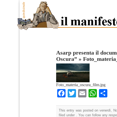
Asarp presenta il docum
Oscura”
»
Foto_materia
Foto_materia_oscura_film.jpg
Facebook
Twitter
Email
What
Co
This entry was posted on venerdì, N
filed under . You can follow any resp