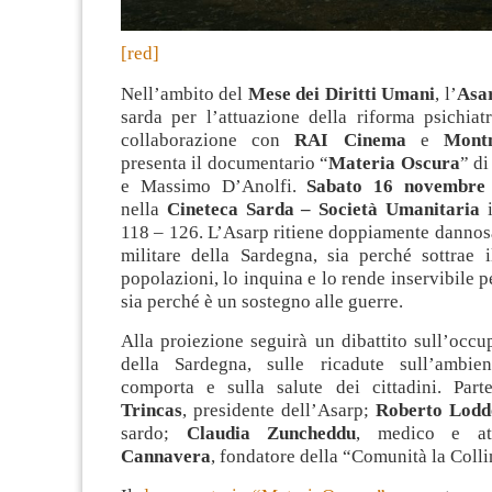
[red]
Nell’ambito del
Mese dei Diritti Umani
, l’
Asa
sarda per l’attuazione della riforma psichiatr
collaborazione con
RAI Cinema
e
Mont
presenta il documentario “
Materia Oscura
” di
e Massimo D’Anolfi
.
Sabato 16 novembre
nella
Cineteca Sarda – Società Umanitaria
i
118 – 126. L’Asarp ritiene doppiamente dannos
militare della Sardegna, sia perché sottrae il
popolazioni, lo inquina e lo rende inservibile p
sia perché è un sostegno alle guerre.
Alla proiezione seguirà un dibattito sull’occu
della Sardegna, sulle ricadute sull’ambie
comporta e sulla salute dei cittadini. Par
Trincas
, presidente dell’Asarp;
Roberto Lodd
sardo;
Claudia Zuncheddu
, medico e at
Cannavera
, fondatore della “Comunità la Colli