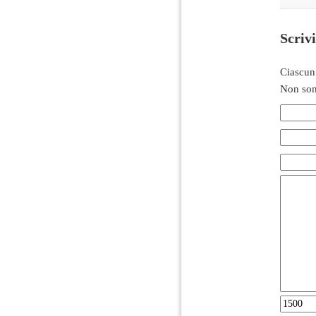
Scriv
Ciascun
Non son