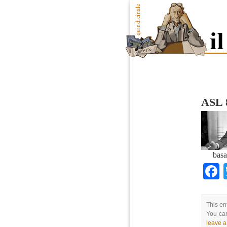
ASL 8
basa
This en
You can
leave 