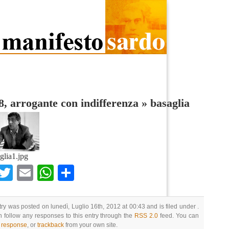
, arrogante con indifferenza
»
basaglia
glia1.jpg
Facebook
Twitter
Email
WhatsApp
Condividi
try was posted on lunedì, Luglio 16th, 2012 at 00:43 and is filed under .
 follow any responses to this entry through the
RSS 2.0
feed. You can
a response
, or
trackback
from your own site.