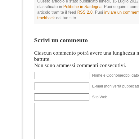
Questo articolo è stato pubblicato lunedì, 16 Luglio 2012
classificato in
Politiche in Sardegna
. Puoi seguire i com
articolo tramite il feed
RSS 2.0
. Puoi
inviare un commen
trackback
dal tuo sito.
Scrivi un commento
Ciascun commento potrà avere una lunghezza 
battute.
Non sono ammessi commenti consecutivi.
Nome e Cognomeobbligato
E-mail (non verrà pubblicata
Sito Web