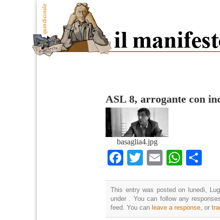
ASL 8, arrogante con in
basaglia4.jpg
Facebook
Twitter
Email
What
Co
This entry was posted on lunedì, Lugl
under . You can follow any responses
feed. You can
leave a response
, or
tr