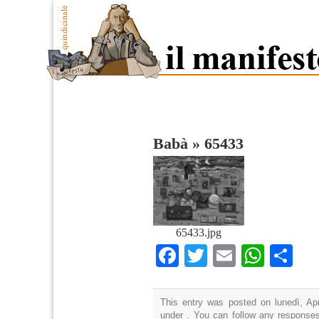
Babà
»
65433
65433.jpg
Facebook
Twitter
Email
What
Co
This entry was posted on lunedì, Apr
under . You can follow any responses