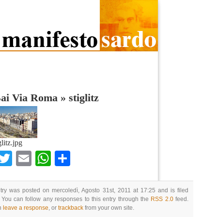
Bai Via Roma
»
stiglitz
glitz.jpg
Facebook
Twitter
Email
WhatsApp
Condividi
try was posted on mercoledì, Agosto 31st, 2011 at 17:25 and is filed
 You can follow any responses to this entry through the
RSS 2.0
feed.
n
leave a response
, or
trackback
from your own site.