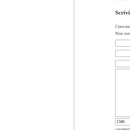
Scriv
Ciascun
Non son
caratter