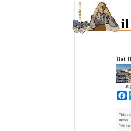
Bai 
sti
This en
under .
You ca