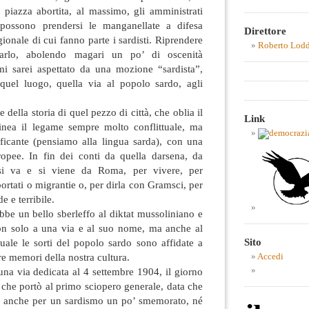
 piazza abortita, al massimo, gli amministrati
, possono prendersi le manganellate a difesa
Direttore
ionale di cui fanno parte i sardisti. Riprendere
Roberto Lod
tarlo, abolendo magari un po’ di oscenità
 mi sarei aspettato da una mozione “sardista”,
e quel luogo, quella via al popolo sardo, agli
della storia di quel pezzo di città, che oblia il
Link
olinea il legame sempre molto conflittuale, ma
ificante (pensiamo alla lingua sarda), con una
uropee. In fin dei conti da quella darsena, da
si va e si viene da Roma, per vivere, per
rtati o migrantie o, per dirla con Gramsci, per
e e terribile.
bbe un bello sberleffo al diktat mussoliniano e
on solo a una via e al suo nome, ma anche al
Sito
uale le sorti del popolo sardo sono affidate a
e memori della nostra cultura.
Accedi
una via dedicata al 4 settembre 1904, il giorno
 che portò al primo sciopero generale, data che
e anche per un sardismo un po’ smemorato, né