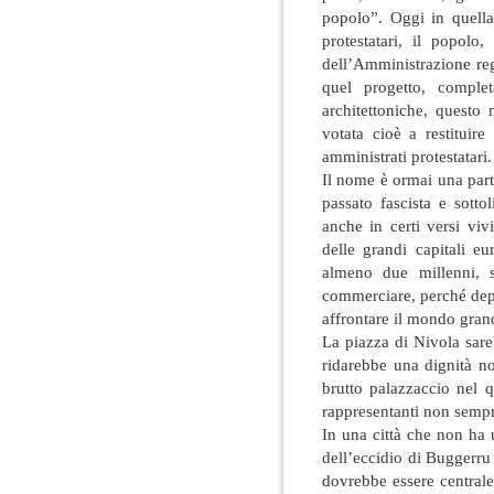
popolo”. Oggi in quella
protestatari, il popolo
dell’Amministrazione reg
quel progetto, comple
architettoniche, questo
votata cioè a restituir
amministrati protestatari.
Il nome è ormai una parte 
passato fascista e sott
anche in certi versi viv
delle grandi capitali e
almeno due millenni, 
commerciare, perché depo
affrontare il mondo grand
La piazza di Nivola sare
ridarebbe una dignità n
brutto palazzaccio nel q
rappresentanti non sempr
In una città che non ha 
dell’eccidio di Buggerru
dovrebbe essere central