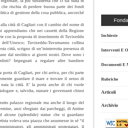
regionale, la più subalterna che ci sia stata in
che rischia di perdere buona parte dei fondi
litica di gestione della cosa pubblica, ancorché
Fondaz
 alla città di Cagliari con il cambio del nome di
cui apprendiamo che nei cassetti della Regione
Inchieste
rte con la proposta di inserimento di Tuvixeddu
à dell’Unesco; Tuvixeddu-Tuvumannu collina
sta città, scrigno di un’ininterrotta presenza di
Interventi E O
ane dal neolitico ai giorni nostri. Dove sono i
ardisti? Impegnati a regalare altre bandiere
Documenti E M
porta di Cagliari, per chi arriva, per chi parte
emente guardare il mare e trovare il senso di
Rubriche
 è nata la città. E’ la porta anche di chi vuole
ialogare e, talvolta, stanare i governanti chiusi
Articoli
brutto palazzo regionale ma anche il luogo del
Archivio
ermine, anzi sfregiato dai parcheggi, di Antine
ad alcune (splendide) statue che si guardano
rtista voleva una piazza che assumesse in sé “il
mministratori, gli amministrati protestatari, il