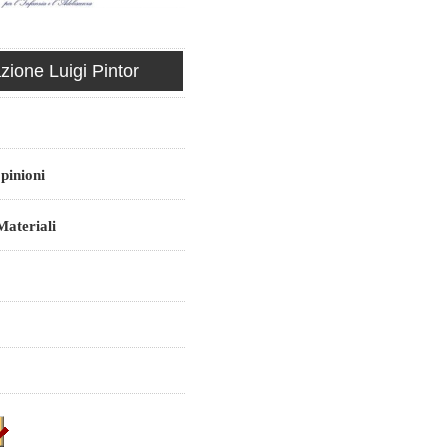
ione Luigi Pintor
pinioni
ateriali