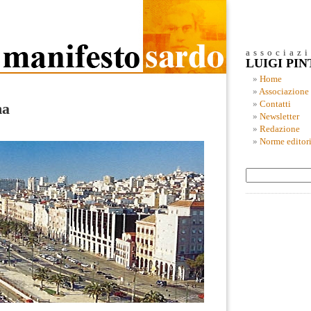
associaz
LUIGI PI
Home
Associazione
Contatti
ma
Newsletter
Redazione
Norme editori