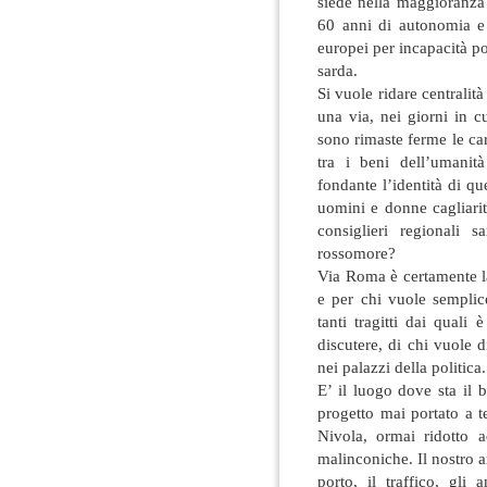
siede nella maggioranza 
60 anni di autonomia e 
europei per incapacità po
sarda.
Si vuole ridare centralità
una via, nei giorni in 
sono rimaste ferme le ca
tra i beni dell’umanit
fondante l’identità di que
uomini e donne cagliarit
consiglieri regionali s
rossomore?
Via Roma è certamente la 
e per chi vuole semplic
tanti tragitti dai quali
discutere, di chi vuole d
nei palazzi della politica.
E’ il luogo dove sta il 
progetto mai portato a t
Nivola, ormai ridotto 
malinconiche. Il nostro a
porto, il traffico, gli a