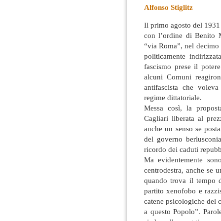
Alfonso Stiglitz
Il primo agosto del 1931 f
con l’ordine di Benito 
“via Roma”, nel decimo a
politicamente indirizzat
fascismo prese il poter
alcuni Comuni reagiro
antifascista che volev
regime dittatoriale.
Messa così, la propos
Cagliari liberata al pr
anche un senso se posta,
del governo berlusconia
ricordo dei caduti repubb
Ma evidentemente sono 
centrodestra, anche se u
quando trova il tempo d
partito xenofobo e razzi
catene psicologiche del 
a questo Popolo”. Parol