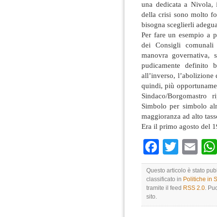
una dedicata a Nivola, 
della crisi sono molto f
bisogna sceglierli adegu
Per fare un esempio a pr
dei Consigli comunali 
manovra governativa, s
pudicamente definito 
all’inverso, l’abolizione
quindi, più opportuname
Sindaco/Borgomastro ri
Simbolo per simbolo alm
maggioranza ad alto tass
Era il primo agosto del
Faceboo
Twitte
Em
Questo articolo è stato pub
classificato in
Politiche in
tramite il feed
RSS 2.0
. Pu
sito.