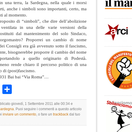
in una terra, la Sardegna, nella quale i morsi
orti, anche i simboli sono importanti, certo, ma
ati al momento.
oposito di “simboli”, che dire dell’abolizione
ventilata in una delle varie versioni della
ostituiti dal mantenimento del solo Sindaco,
borgomastro? Proporrei un cambio di nome
 dei Consigli era già avvenuto sotto il fascismo,
nte, bisognerebbe proporre il cambio del nome
portandolo a quello originario di Podestà.
eno rende chiaro il percorso politico di una
o di (post)fascismo.
 1931 Bai bai “Via Roma”…
k
r
ail
WhatsApp
Condividi
blicato giovedì, 1 Settembre 2011 alle 00:34 e
 Sardegna
. Puoi seguire i commenti a questo articolo
oi
inviare un commento
, o fare un
trackback
dal tuo