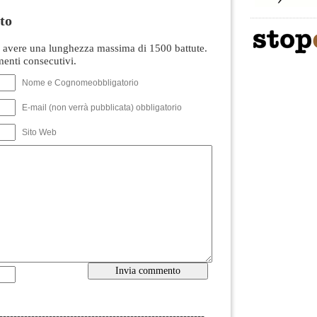
to
avere una lunghezza massima di 1500 battute.
nti consecutivi.
Nome e Cognomeobbligatorio
E-mail (non verrà pubblicata) obbligatorio
Sito Web
----------------------------------------------------------