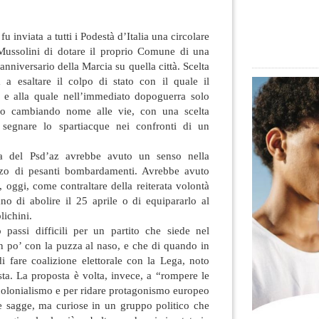
u inviata a tutti i Podestà d’Italia una circolare
Mussolini di dotare il proprio Comune di una
nniversario della Marcia su quella città. Scelta
a a esaltare il colpo di stato
con il quale il
e e alla quale nell’immediato dopoguerra solo
no cambiando nome alle vie, con una scelta
a segnare lo spartiacque nei confronti di un
ta del Psd’az avrebbe avuto un senso nella
ezzo di pesanti bombardamenti. Avrebbe avuto
 oggi, come contraltare della reiterata volontà
no di abolire il 25 aprile o di equipararlo al
lichini.
passi difficili per un partito che siede nel
n po’ con la puzza al naso, e che di quando in
i fare coalizione elettorale con la Lega, noto
sta. La proposta è volta, invece, a “rompere le
colonialismo e per ridare protagonismo europeo
e sagge, ma curiose in un gruppo politico che