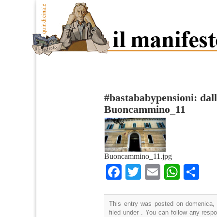
#bastababypensioni: dall
Buoncammino_11
Buoncammino_11.jpg
Facebook
Twitter
Email
What
Co
This entry was posted on domenica, 
filed under . You can follow any resp