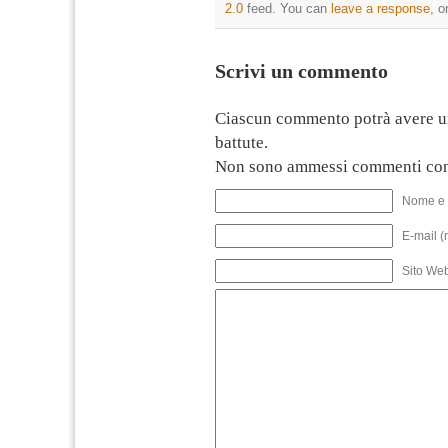
2.0
feed. You can
leave a response
, o
Scrivi un commento
Ciascun commento potrà avere u
battute.
Non sono ammessi commenti con
Nome e 
E-mail (
Sito We