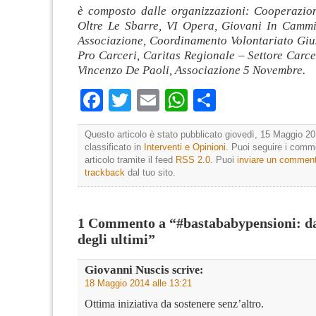
è composto dalle organizzazioni: Cooperazio
Oltre Le Sbarre, VI Opera, Giovani In Camm
Associazione, Coordinamento Volontariato Gius
Pro Carceri, Caritas Regionale – Settore Carce
Vincenzo De Paoli, Associazione 5 Novembre.
Facebook
Twitter
Email
WhatsApp
Condividi
Questo articolo è stato pubblicato giovedì, 15 Maggio 20
classificato in
Interventi e Opinioni
. Puoi seguire i comm
articolo tramite il feed
RSS 2.0
. Puoi
inviare un commen
trackback
dal tuo sito.
1 Commento a “#bastababypensioni: da
degli ultimi”
Giovanni Nuscis
scrive:
18 Maggio 2014 alle 13:21
Ottima iniziativa da sostenere senz’altro.