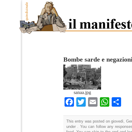
Bombe sarde e negazion
sanaa.jpg
Facebook
Twitter
Email
What
Co
This entry was posted on giovedì, Gen
under . You can follow any responses
feed. You can skip to the end and lea