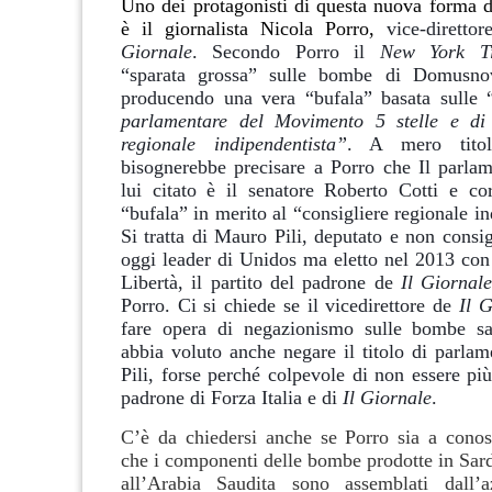
Uno dei protagonisti di questa nuova forma 
è il giornalista Nicola Porro,
vice-diretto
Giornale
. Secondo Porro il
New York T
“sparata grossa” sulle bombe di Domusno
producendo una vera “bufala” basata sulle 
parlamentare del Movimento 5 stelle e di 
regionale indipendentista”
. A mero titol
bisognerebbe precisare a Porro che Il parl
lui citato è il senatore Roberto Cotti e co
“bufala” in merito al “consigliere regionale in
Si tratta di Mauro Pili, deputato e non consig
oggi leader di Unidos ma eletto nel 2013 con 
Libertà, il partito del padrone de
Il Giornal
Porro. Ci si chiede se il vicedirettore de
Il G
fare opera di negazionismo sulle bombe s
abbia voluto anche negare il titolo di parla
Pili, forse perché colpevole di non essere più
padrone di Forza Italia e di
Il Giornale
.
C’è da chiedersi anche se Porro sia a conos
che i componenti delle bombe prodotte in Sar
all’Arabia Saudita sono assemblati dall’