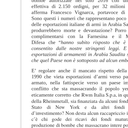
bombe autorizzate nel solo 2016 con una
effettiva di 2.150 ordigni, per 32 milioni
afferma Francesco Vignarca, portavoce di
Sono questi i numeri che rappresentano poc
delle esportazioni italiane di armi in Arabia S
produrrebbero morte e devastazione? Porro 
complimentarsi con la Farnesina e il Mi
Difesa che “
hanno subito risposto che è 
consentito dalle nostre stringenti leggi. 
esportazioni di armamenti in Arabia Saudita s
che quel Paese non è sottoposto ad alcun emb
E’ regolare anche il mancato rispetto dell
1990 che vieta esportazioni d’armi verso pae
armato, nella fattispecie verso un paese i
conflitto che sta massacrando il popolo ye
Rwm Italia S.p.a, in q
eticamente corretto che
della Rheinmetall, sia finanziata da alcuni fond
Stato di New York e da altri fondi a
d’investimento? Non desta alcun raccapriccio i
c’è chi gode dei ricavi dei fondi matura
produzione di bombe che massacrano intere p