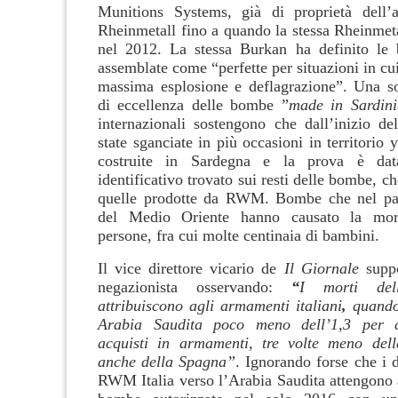
Munitions Systems, già di proprietà dell’a
Rheinmetall fino a quando la stessa Rheinmeta
nel 2012. La stessa Burkan ha definito le
assemblate come “perfette per situazioni in cui
massima esplosione e deflagrazione”. Una sor
di eccellenza delle bombe ”
made in Sardini
internazionali sostengono che dall’inizio de
state sganciate in più occasioni in territori
costruite in Sardegna e la prova è da
identificativo trovato sui resti delle bombe, 
quelle prodotte da RWM. Bombe che nel pa
del Medio Oriente hanno causato la mort
persone, fra cui molte centinaia di bambini.
Il vice direttore vicario de
Il Giornale
suppo
negazionista osservando:
“
I morti de
attribuiscono agli armamenti italiani
,
quando
Arabia Saudita poco meno dell’1,3 per c
acquisti in armamenti, tre volte meno del
anche della Spagna”
. Ignorando forse che i d
RWM Italia verso l’Arabia Saudita attengono