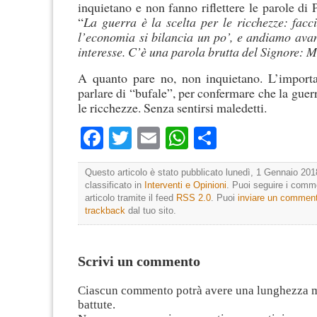
inquietano e non fanno riflettere le parole di
“
La guerra è la scelta per le ricchezze: facc
l’economia si bilancia un po’, e andiamo avan
interesse. C’è una parola brutta del Signore: M
A quanto pare no, non inquietano. L’import
parlare di “bufale”, per confermare che la guerr
le ricchezze. Senza sentirsi maledetti.
Facebook
Twitter
Email
WhatsApp
Condividi
Questo articolo è stato pubblicato lunedì, 1 Gennaio 201
classificato in
Interventi e Opinioni
. Puoi seguire i comm
articolo tramite il feed
RSS 2.0
. Puoi
inviare un commen
trackback
dal tuo sito.
Scrivi un commento
Ciascun commento potrà avere una lunghezza 
battute.