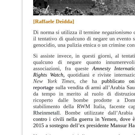
[Raffaele Deidda]
Di norma si utilizza il termine
negazionismo
q
il tentativo di qualcuno di negare un evento 
genocidio, una pulizia etnica o un crimine con
Si assiste invece, in questi giorni, al tenta
qualcuno di negare quanto innumerevoli
associazioni, fra queste
Amnesty Internat
Rights Watch
,
quotidiani e riviste internazi
New York Times,
che ha
pubblicato o
reportage
sulla vendita di armi all’Arabia Sau
da tempo in merito al ruolo di distruzi
ricoperto dalle bombe prodotte a Dom
stabilimento della RWM Italia, facente cap
Rheinmetall
. Bombe utilizzate dall’Arabi
contro i civili nella
guerra in Yemen
,
dove è
2015 a sostegno dell’ex presidente Mansur Ha