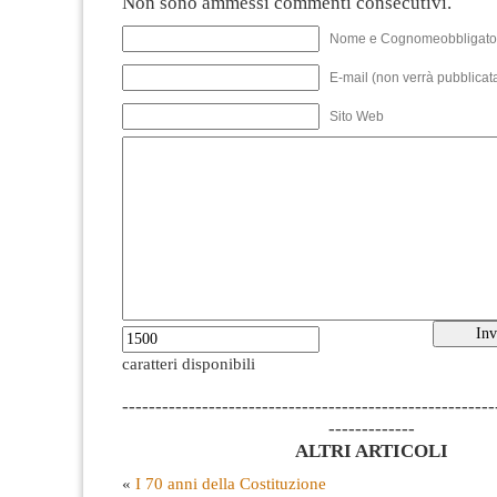
Non sono ammessi commenti consecutivi.
Nome e Cognomeobbligato
E-mail (non verrà pubblicata
Sito Web
caratteri disponibili
--------------------------------------------------------
-------------
ALTRI ARTICOLI
«
I 70 anni della Costituzione