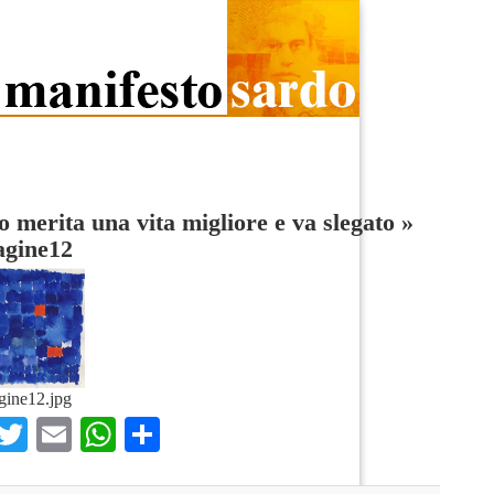
 merita una vita migliore e va slegato
»
gine12
ine12.jpg
Facebook
Twitter
Email
WhatsApp
Condividi