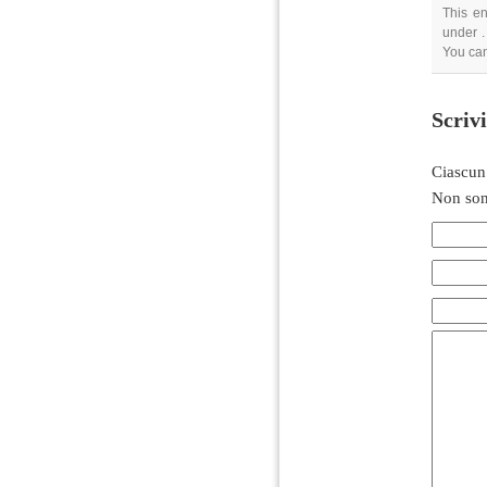
This en
under .
You can
Scriv
Ciascun
Non son