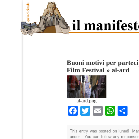
Buoni motivi per partec
Film Festival
»
al-ard
al-ard.png
Facebook
Twitter
Email
What
Co
This entry was posted on lunedì, Mar
under . You can follow any responses