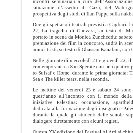
incontri seminariali a cura dell’Associazione
situazione d’assedio di Gaza, del Watergr
prospettiva degli studi di Ilan Pappe sulla nakb
Due gli spettacoli teatrali previsti a Cagliari: l
22, La tragedia di Guevara, su testo di Mu
portato in scena da Monica Zuncheddu; sabato 
premiazione dei film in concorso, andrà in scen
aranci tristi, su testo di Ghassan Kanafani, co
Nelle giornate di mercoledì 21 e giovedì 22, il 
contemporanea a San Sperate con ben quattro p
to Sufsaf e Home, durante la prima giornata; Th
Sea e The killer tears, nella seconda.
Le mattine dei venerdì 23 e sabato 24 sono
quest’anno all’incontro con il mondo della
iniziative Palestina: occupazione, aparthei
dedicata alla formazione degli insegnati e Pales
durante la quale gli studenti delle scuole su
dialogare direttamente con alcuni registi.
Questa XV edizione del Festival Al Ard si chiu