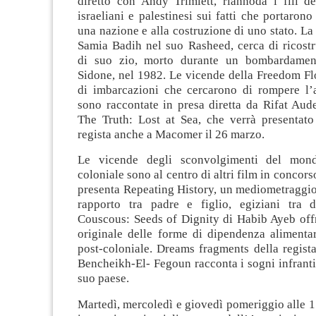
diretto con Andy Trimlett, riannoda i fili d
israeliani e palestinesi sui fatti che portarono
una nazione e alla costruzione di uno stato. La 
Samia Badih nel suo Rasheed, cerca di ricostr
di suo zio, morto durante un bombardament
Sidone, nel 1982. Le vicende della Freedom Flot
di imbarcazioni che cercarono di rompere l’
sono raccontate in presa diretta da Rifat Aud
The Truth: Lost at Sea, che verrà presentato
regista anche a Macomer il 26 marzo.
Le vicende degli sconvolgimenti del mon
coloniale sono al centro di altri film in concor
presenta Repeating History, un mediometraggio
rapporto tra padre e figlio, egiziani tra d
Couscous: Seeds of Dignity di Habib Ayeb off
originale delle forme di dipendenza alimentar
post-coloniale. Dreams fragments della regist
Bencheikh-El- Fegoun racconta i sogni infranti
suo paese.
Martedì, mercoledì e giovedì pomeriggio alle 15