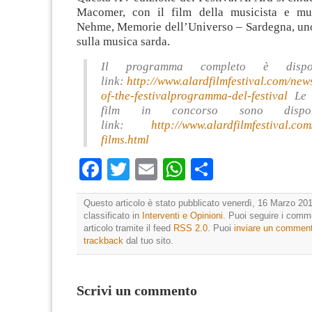
Macomer, con il film della musicista e mu
Nehme, Memorie dell’Universo – Sardegna, un
sulla musica sarda.
Il programma completo è dispo
link:
http://www.alardfilmfestival.com/ne
of-the-festivalprogramma-del-festival
Le s
film in concorso sono dispon
link:
http://www.alardfilmfestival.
com/
films.html
Facebook
Twitter
Email
WhatsApp
Condividi
Questo articolo è stato pubblicato venerdì, 16 Marzo 201
classificato in
Interventi e Opinioni
. Puoi seguire i comm
articolo tramite il feed
RSS 2.0
. Puoi
inviare un commen
trackback
dal tuo sito.
Scrivi un commento