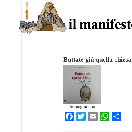
Buttate giù quella chiesa
Immagine.jpg
Facebook
Twitter
Email
What
Co