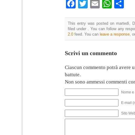
Facebook
Twitter
Email
What
Co
This entry was posted on martedì, D
filed under . You can follow any resp
2.0
feed. You can
leave a response
, o
Scrivi un commento
Ciascun commento potrà avere u
battute.
Non sono ammessi commenti con
Nome e 
E-mail (
Sito We