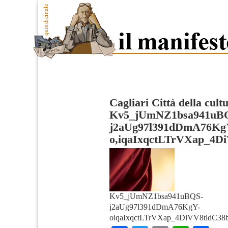
Cagliari Città della cult
Kv5_jUmNZ1bsa941uB
j2aUg97l391dDmA76Kg
o,iqaIxqctLTrVXap_4D
Kv5_jUmNZ1bsa941uBQS-
j2aUg97l391dDmA76KgY-
oiqaIxqctLTrVXap_4DiVV8tldC38