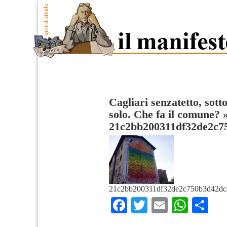
Cagliari senzatetto, sott
solo. Che fa il comune?
21c2bb200311df32de2c7
21c2bb200311df32de2c750b3d42dc
Facebook
Twitter
Email
What
Co