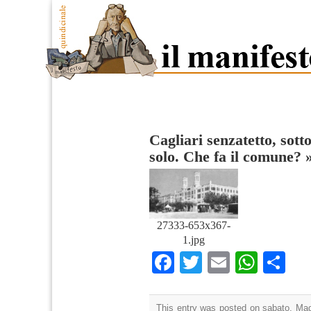
Cagliari senzatetto, sott
solo. Che fa il comune?
27333-653x367-
1.jpg
Facebook
Twitter
Email
What
Co
This entry was posted on sabato, Magg