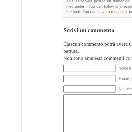
This entry was posted on domenica, 
filed under . You can follow any resp
2.0
feed. You can
leave a response
, o
Scrivi un commento
Ciascun commento potrà avere u
battute.
Non sono ammessi commenti con
Nome e 
E-mail (
Sito We