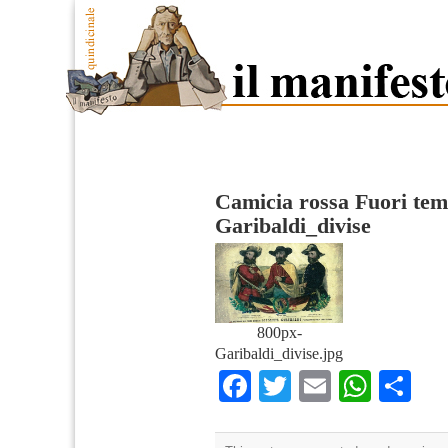
Camicia rossa Fuori te
Garibaldi_divise
800px-
Garibaldi_divise.jpg
Facebook
Twitter
Email
What
Co