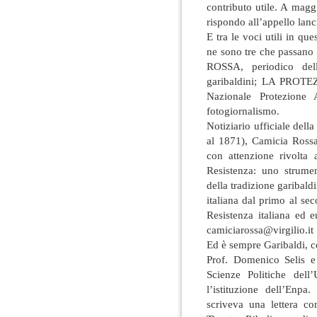
contributo utile. A magg
rispondo all’appello lan
E tra le voci utili in que
ne sono tre che passano
ROSSA, periodico dell
garibaldini; LA PROTE
Nazionale Protezione
fotogiornalismo.
Notiziario ufficiale della
al 1871), Camicia Rossa, 
con attenzione rivolta 
Resistenza: uno strume
della tradizione garibaldi
italiana dal primo al se
Resistenza italiana ed 
camiciarossa@virgilio.it
Ed è sempre Garibaldi, 
Prof. Domenico Selis e 
Scienze Politiche dell’
l’istituzione dell’Enp
scriveva una lettera co