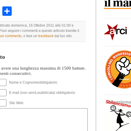
k
r
ail
WhatsApp
Condividi
bblicato domenica, 16 Ottobre 2011 alle 01:00 e
 Puoi seguire i commenti a questo articolo tramite il
e un commento
, o fare un
trackback
dal tuo sito.
to
avere una lunghezza massima di 1500 battute.
nti consecutivi.
Nome e Cognomeobbligatorio
E-mail (non verrà pubblicata) obbligatorio
Sito Web