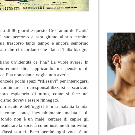
eno di 80 giorni e questo 150° anno dell’Unità
 il suo percorso e sarà giunto al suo termine
 sia trascorso tanto tempo e ancora sembrino
sato che ci ricordano che “fatta l’Italia
bisogna
iano un’identità ce l’ha? La vuole avere? In
 potremmo dire applicando un pensiero di
ce l’ha nonostante voglia non averla.
oncede pochi spazi “riflessivi” per interrogarsi
continuare a deresponsabilizzarsi e scaricare
apro espiatorio di turno, come si fece nel
scismo doveva essere rinnegato.
 discutere dell’oggi?! E’ una malattia la mia.
mi come sono, inevitabilmente malata… di
n fondo non è un male: cercare di capire gli
onsiderare la società come insieme di individui,
i flussi storici. Ecco perché ogni voce è un