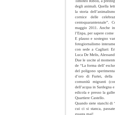
Timoteo Riboli, a predisp
degli animali. Quella let
la storia dell’animalis
cornice delle celebraz
centoquarantennale”. C
maggio 2011. Anche in 
l’Enpa, per sapere come
E plauso e sostegno van
fotogiornalismo interame
con sede a Cagliari: Er
Luca De Melis, Alessand
Due le uscite al moment
de “La forma dell’ esclu
del poligono sperimental
d’oro di Furtei, della
comunità migranti (co
dell’acqua in Sardegna e
edicola e presso la gall
Quartiere Castello.
Quando siete stanchi di 
cui ci si stanca, pas
guasta mai!