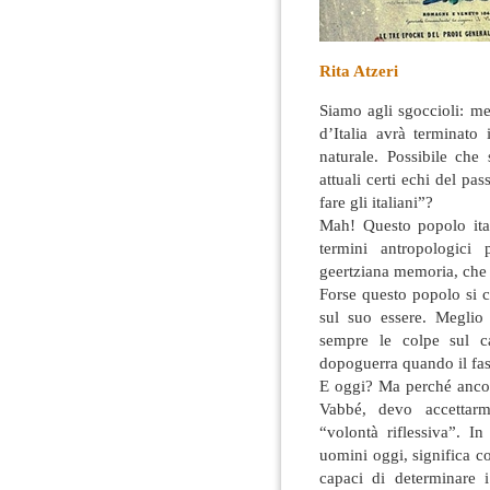
Rita Atzeri
Siamo agli sgoccioli: m
d’Italia avrà terminato
naturale. Possibile che
attuali certi echi del pas
fare gli italiani”?
Mah! Questo popolo ital
termini antropologici
geertziana memoria, che 
Forse questo popolo si c
sul suo essere. Meglio 
sempre le colpe sul c
dopoguerra quando il fa
E oggi? Ma perché ancora
Vabbé, devo accettar
“volontà riflessiva”. I
uomini oggi, significa c
capaci di determinare 