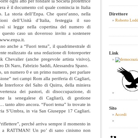
orre ogni atto per fondare la Società protettrice
tera è il documento col quale comincia in Italia
Direttore
mo. La storia dell’Enpa. Che quest’anno, nella
ioni dell’Unità d’Italia, festeggia il suo
Roberto Lod
osì si legge nella copertina del numero di
questo caso un doveroso invito a sostenere
 www.enpa.it.
no anche a “Fuori tema”, il quadrimestrale di
nte realizzato da una redazione di fotoreporter
Link
ik Chevalier (anche pregevole artista visivo),
ro Di Naro, Fabrizio Saddi, Alessandra Spano.
o, un numero 0 e un primo numero, per parlare
sione” nei campi Rom alla periferia di Cagliari,
e Interforce del Salto di Quirra, della miniera
 vertenza dei pastori, di disoccupazione, di
me la senegalese di Cagliari), di gestione
… tanto altro ancora. “Fuori tema” lo trovate in
Sito
eria S’Umbra, in via San Giuseppe 17 Cagliari.
Accedi
“riflettere”, perché arriva sempre il momento in
sate a RATTMAN! Un po’ di sano cinismo non