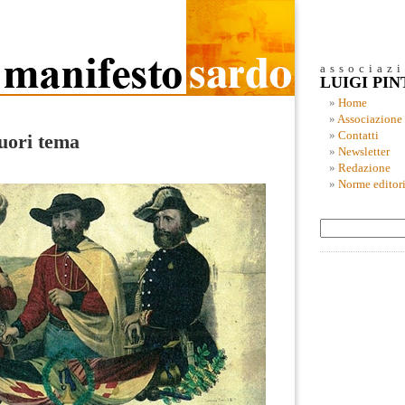
associaz
LUIGI PI
Home
Associazione
Contatti
uori tema
Newsletter
Redazione
Norme editori