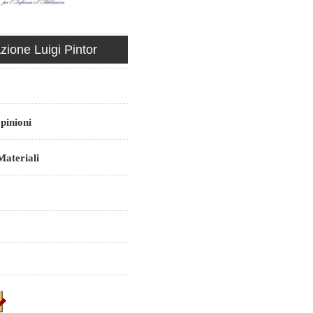
ione Luigi Pintor
pinioni
ateriali