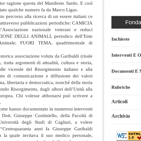
ior ragione questa del Manifesto Sardo. E così
ciato qualche numero fa da Marco Ligas.
sto percorso alla ricerca di un essere italiani ce
Fondaz
 attraverso pubblicazioni periodiche: CAMICIA
’Associazione nazionale veterani e reduci
ZIONE DEGLI ANIMALI, periodico dell’Ente
Inchieste
 Animale; FUORI TEMA, quadrimestrale di
Interventi E O
 storica associazione voluta da Garibaldi (risale
tratta argomenti di attualità, cultura e storia,
alle vicende del Risorgimento italiano e alla
Documenti E M
nto di comunicazione e diffusione dei valori
na, libertaria e democratica, nonché della storia
Rubriche
condo Risorgimento, dagli albori dell’Unità alla
europea. Chi volesse abbonarsi può scrivere a
Articoli
.
come hanno documentato in numerosi interventi
Dott. Giuseppe Continiello, della Facoltà di
Archivio
Università degli Studi di Cagliari, a volere
a. “Centoquaranta anni fa Giuseppe Garibaldi
n la quale invitava il suo medico personale,