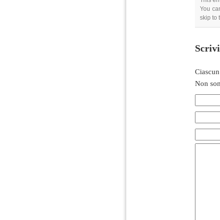
This en
You can
skip to
Scriv
Ciascun
Non son