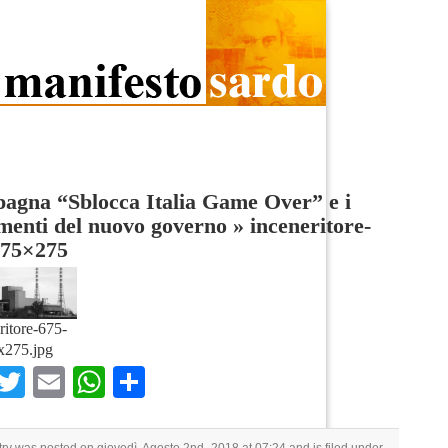
agna “Sblocca Italia Game Over” e i
menti del nuovo governo
»
inceneritore-
675×275
ritore-675-
x275.jpg
Facebook
Twitter
Email
WhatsApp
Condividi