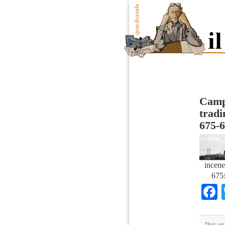
Camp
tradi
675-
incene
675