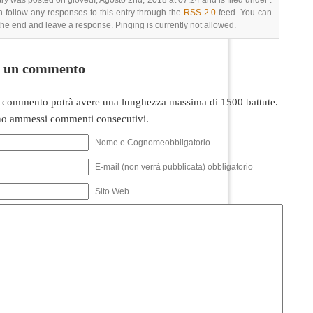
try was posted on giovedì, Agosto 2nd, 2018 at 07:24 and is filed under .
 follow any responses to this entry through the
RSS 2.0
feed. You can
 the end and leave a response. Pinging is currently not allowed.
i un commento
 commento potrà avere una lunghezza massima di 1500 battute.
o ammessi commenti consecutivi.
Nome e Cognomeobbligatorio
E-mail (non verrà pubblicata) obbligatorio
Sito Web