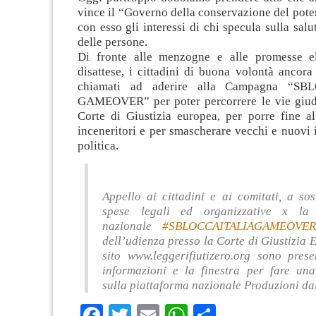
vince il “Governo della conservazione del poter
con esso gli interessi di chi specula sulla salut
delle persone.
Di fronte alle menzogne e alle promesse ele
disattese, i cittadini di buona volontà ancor
chiamati ad aderire alla Campagna “S
GAMEOVER” per poter percorrere le vie giudiz
Corte di Giustizia europea, per porre fine al
inceneritori e per smascherare vecchi e nuovi 
politica.
Appello ai cittadini e ai comitati, a so
spese legali ed organizzative x l
nazionale
#SBLOCCAITALIAGAMEOVER
dell’udienza presso la Corte di Giustizia 
sito www.leggerifiutizero.org sono prese
informazioni e la finestra per fare un
sulla piattaforma nazionale Produzioni da
Facebook
Twitter
Email
WhatsApp
Condividi