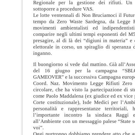
Regionale per la gestione dei rifiuti. U
sottoporre a procedure VAS.
Le lotte ventennali di Non Bruciamoci il Futur
tempo da Zero Waste Sardegna, da Legge Ri
movimenti ambientalisti ed indipendentist
comparire negli ultimi tempi esponenti del M
presagire, al di là dei “digiuni in materia” 
elettorale in corso, un spiraglio di speranza
inganno.
Il buongiorno si vede dal mattino. Già all’As
del 16 giugno per la campagna “SB
GAMEOVER” e la successiva Campagna europe
Coord. Naz. Movimento Legge Rifiuti Zero 
circolare, che ha visto la partecipazione di stu
come Paolo Maddalena (ex giudice ed ex vice p
Corte costituzionale), Isde Medici per l’Amb
personalità e rappresentanze territoriali, 
l’importante incontro la sindaca Raggi 
all’Ambiente con un messaggio palese “State s
voi”.
Oggi purtroppo dobbiamo prendere atto che a