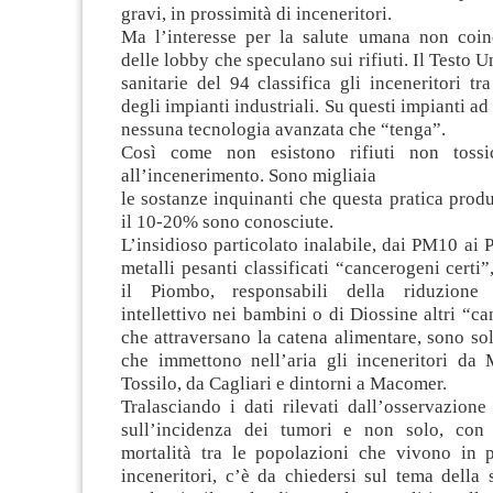
gravi, in prossimità di inceneritori.
Ma l’interesse per la salute umana non coin
delle lobby che speculano sui rifiuti. Il Testo 
sanitarie del 94 classifica gli inceneritori tra
degli impianti industriali. Su questi impianti ad
nessuna tecnologia avanzata che “tenga”.
Così come non esistono rifiuti non tossic
all’incenerimento. Sono migliaia
le sostanze inquinanti che questa pratica produ
il 10-20% sono conosciute.
L’insidioso particolato inalabile, dai PM10 ai 
metalli pesanti classificati “cancerogeni certi”
il Piombo, responsabili della riduzione
intellettivo nei bambini o di Diossine altri “ca
che attraversano la catena alimentare, sono so
che immettono nell’aria gli inceneritori da
Tossilo, da Cagliari e dintorni a Macomer.
Tralasciando i dati rilevati dall’osservazion
sull’incidenza dei tumori e non solo, con 
mortalità tra le popolazioni che vivono in p
inceneritori, c’è da chiedersi sul tema della s