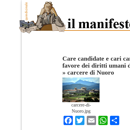
Care candidate e cari ca
favore dei diritti umani 
»
carcere di Nuoro
carcere-di-
Nuoro.jpg
Facebook
Twitter
Email
What
Co