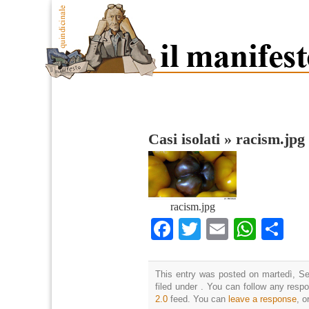
Casi isolati
»
racism.jpg
racism.jpg
Facebook
Twitter
Email
What
Co
This entry was posted on martedì, Se
filed under . You can follow any resp
2.0
feed. You can
leave a response
, o