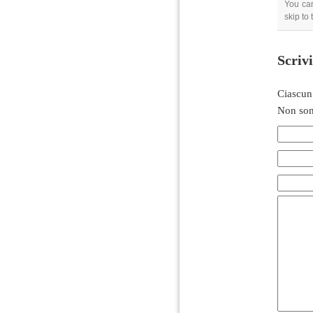
You can
skip to
Scriv
Ciascun
Non son