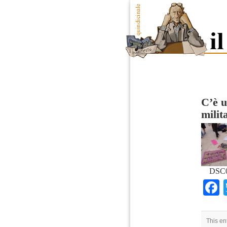
C’è u
milit
DSC0
This en