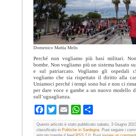
Domenico Mattia Melis
Perché non vogliamo più basi militari. No
bombe. Non vogliamo più un sistema basato sul
e sul patriarcato. Vogliamo gli ospedali c
vogliamo che sia rispettato il diritto alla ca
Uniamoci perché i tempi sono bui e non ci rim
per dare voce e gambe a un nuovo modello di
sull’uguaglianza.
Facebook
Twitter
Email
WhatsApp
Condividi
Questo articolo è stato pubblicato sabato, 3 Giugno 2023
classificato in
Politiche in Sardegna
. Puoi seguire i com
articolo tramite il feed
RSS 2.0
. Puoi
inviare un commen