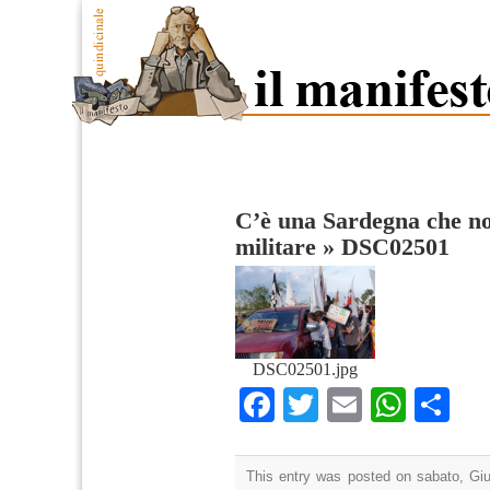
C’è una Sardegna che no
militare
»
DSC02501
DSC02501.jpg
Facebook
Twitter
Email
What
Co
This entry was posted on sabato, Giu