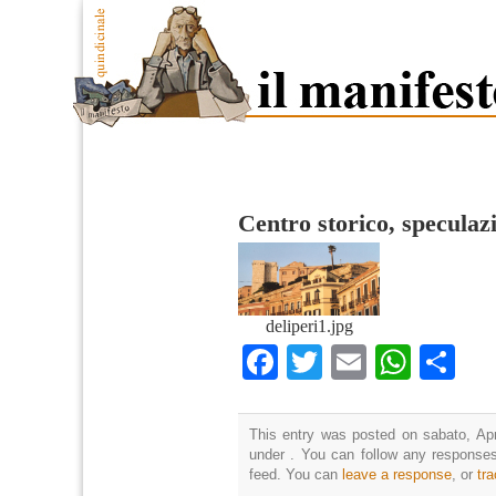
Centro storico, speculazi
deliperi1.jpg
Facebook
Twitter
Email
What
Co
This entry was posted on sabato, Apri
under . You can follow any responses
feed. You can
leave a response
, or
tr