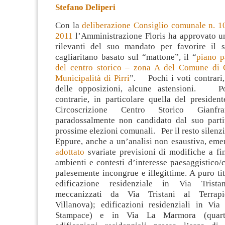
Stefano Deliperi
Con la
deliberazione Consiglio comunale n. 10
2011
l’Amministrazione Floris ha approvato un
rilevanti del suo mandato per favorire il s
cagliaritano basato sul “mattone”, il “
piano p
del centro storico – zona A del Comune di C
Municipalità di Pirri
”. Pochi i voti contrari,
delle opposizioni, alcune astensioni. P
contrarie, in particolare quella del presiden
Circoscrizione Centro Storico Gianfr
paradossalmente non candidato dal suo partito
prossime elezioni comunali. Per il resto silenzi
Eppure, anche a un’analisi non esaustiva, em
adottato
svariate previsioni di modifiche a fini
ambienti e contesti d’interesse paesaggistico/cu
palesemente incongrue e illegittime. A puro ti
edificazione residenziale in Via Trista
meccanizzati da Via Tristani al Terrapi
Villanova); edificazioni residenziali in Via 
Stampace) e in Via La Marmora (quartie