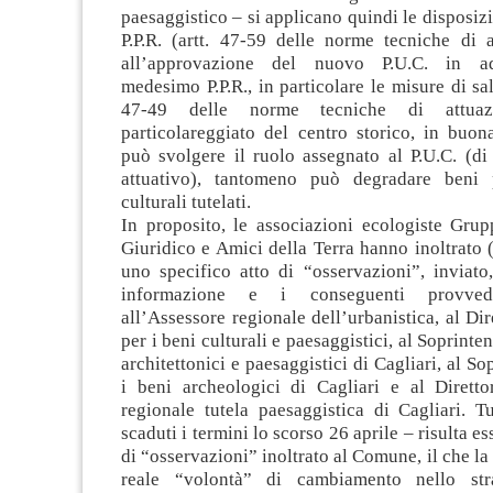
paesaggistico – si applicano quindi le disposizi
P.P.R. (artt. 47-59 delle norme tecniche di a
all’approvazione del nuovo P.U.C. in a
medesimo P.P.R., in particolare le misure di sal
47-49 delle norme tecniche di attuazi
particolareggiato del centro storico, in buon
può svolgere il ruolo assegnato al P.U.C. (di
attuativo), tantomeno può degradare beni p
culturali tutelati.
In proposito, le associazioni ecologiste Grup
Giuridico e Amici della Terra hanno inoltrato 
uno specifico atto di “osservazioni”, inviato
informazione e i conseguenti provved
all’Assessore regionale dell’urbanistica, al Dir
per i beni culturali e paesaggistici, al Soprinte
architettonici e paesaggistici di Cagliari, al S
i beni archeologici di Cagliari e al Diretto
regionale tutela paesaggistica di Cagliari. T
scaduti i termini lo scorso 26 aprile – risulta es
di “osservazioni” inoltrato al Comune, il che la
reale “volontà” di cambiamento nello str