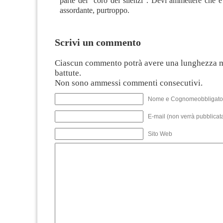
parte del “coro dei silenzi”. Devi ammettere che 
assordante, purtroppo.
Scrivi un commento
Ciascun commento potrà avere una lunghezza 
battute.
Non sono ammessi commenti consecutivi.
Nome e Cognomeobbligato
E-mail (non verrà pubblicata
Sito Web