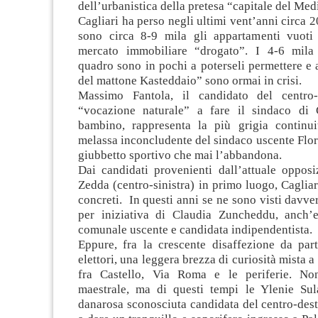
dell’urbanistica della pretesa “capitale del Med
Cagliari ha perso negli ultimi vent’anni circa 2
sono circa 8-9 mila gli appartamenti vuoti
mercato immobiliare “drogato”. I 4-6 mila
quadro sono in pochi a poterseli permettere e 
del mattone Kasteddaio” sono ormai in crisi.
Massimo Fantola, il candidato del centro-
“vocazione naturale” a fare il sindaco di 
bambino, rappresenta la più grigia continuit
melassa inconcludente del sindaco uscente Flori
giubbetto sportivo che mai l’abbandona.
Dai candidati provenienti dall’attuale oppos
Zedda (centro-sinistra) in primo luogo, Cagliari
concreti. In questi anni se ne sono visti davve
per iniziativa di Claudia Zuncheddu, anch’e
comunale uscente e candidata indipendentista.
Eppure, fra la crescente disaffezione da part
elettori, una leggera brezza di curiosità mista a
fra Castello, Via Roma e le periferie. No
maestrale, ma di questi tempi le Ylenie Sula
danarosa sconosciuta candidata del centro-des