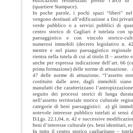
edificazioni residenziali presso l’arco di
(quartiere Stampace).
In poche parole, i pochi spazi “liberi” nel
vengono destinati all’edificazione a fini privat
verde pubblico o a servizi pubblici di quart
centro storico di Cagliari è tutelata con sp
paesaggistico e con vincolo storico-cult
numerosi immobili (decreto legislativo n. 42
mentre e nel piano paesaggistico regionale 
rientra nella tutela di cui al titolo II – assetto 
anche per espressa indicazione dell’art. 66 (ce
prima formazione) delle norme di attuazione. Ai
47 delle norme di attuazione, “l’assetto stor
costituito dalle aree, dagli immobili siano
manufatti che caratterizzano l’antropizzazione 
seguito dei processi storici di lunga durat
nell’assetto territoriale storico culturale regi
categorie di beni paesaggistici: a) gli immob
notevole interesse pubblico tutelati ai sensi d
D.Lgs. 22.1,04, n. 42 e successive modificazioni
beni d’interesse culturale (es. beni identitari, ec
In tutto il centro storico cagliaritano – tute