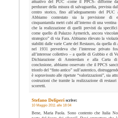
attuativo del PUC -come il PPCS- difforme dal
perdurare della misura di salvaguardia, prevista dal
centro storico, fino all’adeguamento del PUC a
Abbiamo contestato sia la previsione di ed
cinquantamila metri cubi all’interno di una ventina 
che la realizzazione di quelli previsti da specifici 
come quello di Palazzo Aymerich, ancora vincolat
strategico” di via Fara. Abbiamo rilevato la violazi
stabiliti dalle varie Carte del Restauro, da quella di
nel 1931 prevedeva che l’interesse privato fos
all’interesse collettivo – a quelle di Gubbio e di Ve
Dichiarazione di Amsterdam e alla Carta di
conclusione, abbiamo osservato che il PPCS sancisc
trionfo del “finto antico” sull’autentico, distruggen
è sopravissuto alle ripetute “valorizzazioni”, sia att
costruzioni che tramite la realizzazione di restauri
scorretti.
Stefano Deliperi
scrive:
10 Maggio 2011 alle 18:04
Bene, Maria Paola. Sono contento che Italia Nos