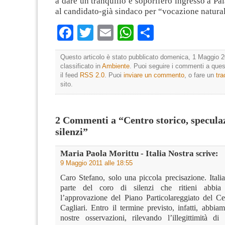
a dare un tranquillo e soporifero ingresso a P
al candidato-già sindaco per “vocazione natur
Facebook
Twitter
Email
WhatsApp
Condividi
Questo articolo è stato pubblicato domenica, 1 Maggio 2
classificato in
Ambiente
. Puoi seguire i commenti a quest
il feed
RSS 2.0
. Puoi
inviare un commento
, o fare un
tr
sito.
2 Commenti a “Centro storico, speculaz
silenzi”
Maria Paola Morittu - Italia Nostra
scrive:
9 Maggio 2011 alle 18:55
Caro Stefano, solo una piccola precisazione. Itali
parte del coro di silenzi che ritieni abbia
l’approvazione del Piano Particolareggiato del Ce
Cagliari. Entro il termine previsto, infatti, abbia
nostre osservazioni, rilevando l’illegittimità d