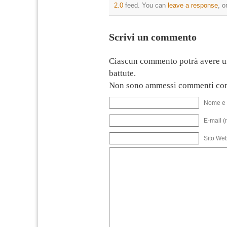
2.0
feed. You can
leave a response
, o
Scrivi un commento
Ciascun commento potrà avere u
battute.
Non sono ammessi commenti con
Nome e 
E-mail (
Sito We