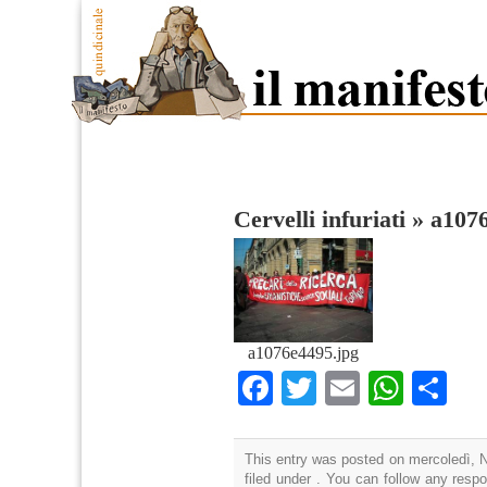
Cervelli infuriati
»
a107
a1076e4495.jpg
Facebook
Twitter
Email
What
Co
This entry was posted on mercoledì, 
filed under . You can follow any resp