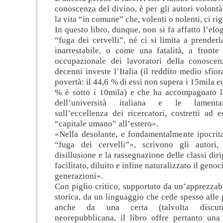
conoscenza del divino, è per gli autori volontà
la vita “in comune” che, volenti o nolenti, ci rig
In questo libro, dunque, non si fa affatto l’elo
“fuga dei cervelli”, né ci si limita a prende
inarrestabile, o come una fatalità, a fronte
occupazionale dei lavoratori della conosce
decenni investe l’Italia (il reddito medio sfior
povertà: il 44,6 % di essi non supera i 15mila e
% è sotto i 10mila) e che ha accompagnato l
dell’università italiana e le lamenta
sull’eccellenza dei ricercatori, costretti ad e
“capitale umano” all’estero».
«Nella desolante, e fondamentalmente ipocrita
“fuga dei cervelli”», scrivono gli autori, 
disillusione e la rassegnazione delle classi dir
facilitato, diluito e infine naturalizzato il geno
generazioni».
Con piglio critico, supportato da un’apprezzab
storica, da un linguaggio che cede spesso alle 
anche da una certa (talvolta discutib
neorepubblicana, il libro offre pertanto una