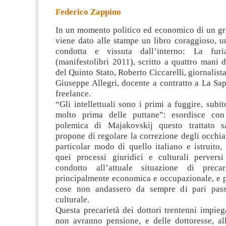
Federico Zappino
In un momento politico ed economico di un gri
viene dato alle stampe un libro coraggioso, un
condotta e vissuta dall’interno: La furi
(manifestolibri 2011), scritto a quattro mani 
del Quinto Stato,
Roberto Ciccarelli, giornalista
Giuseppe Allegri, docente a contratto a La Sa
freelance.
“Gli intellettuali sono i primi a fuggire, subit
molto prima delle puttane”: esordisce con
polemica di Majakovskij questo trattato sa
propone di regolare la correzione degli occhiali
particolar modo di quello italiano e istruito, e
quei processi giuridici e culturali perver
condotto all’attuale situazione di precar
principalmente economica e occupazionale, e p
cose non andassero da sempre di pari pass
culturale.
Questa precarietà dei dottori trentenni impie
non avranno pensione, e delle dottoresse, al