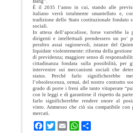
Bang”.
È il 2035 l’anno in cui, stando alle previsi
italiano verrà totalmente smantellato e, con
tradizione dello Stato costituzionale fondato su
sociali.
In attesa dell’apocalisse, forse varrebbe la 
dirigenti e intellettuali prendessero un po’ p
peraltro assai ragionevoli, istanze del Quint
liquidate violentemente: riforma della gestion
di previdenza; maggiore senso di responsabilit
cittadinanza fondata sulla possibilità, per g
intervenire sui meccanismi sociali che dete
status. Perché farlo significherebbe me
l’obsolescenza, ormai, del nostro contratto soc
grado di porre i freni alle tanto vituperate “pu
con le leggi e di garantirne il rispetto da parte
farlo significherebbe rendere onore al pos
vinto. Ammesso che ciò sia compatibile con gl
mercati.
Facebook
Twitter
Email
WhatsApp
Condividi