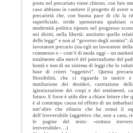
posto nel precariato viene chiesto, con fare mi
caso abbiano in cantiere il progetto di avere u
precarietà che, con buona pace di chi la rit
superficiale, irride spensierata qualsiasi 
modernità politica riposto nel progresso econ
nei diritti, nella libertà: anzitutto quello rel
delle leggi” e non al “governo degli uomini”, d
lavoratore precario (sia egli un lavoratore dell
commesso o – com’è di moda oggi – un marketi
totalmente alla mercé del paternalismo del pad
bontà e non di un sistema di leggi che lo valuti 
base di criteri “oggettivi”. Questa precar
flessibilità, che ci riguarda in tanti/e e
mutilazione dei desideri, castrazione della
igienizzazione dei corpi e dei sentimenti, ca
futuro. E forse è utile dire a chiare lettere che 
è al contempo causa ed effetto di un imbarbar
tutt’altro che elitario che ha ormai il sa
dell’irreversibile (aggettivo che, non a caso, r
le pagine del testo: «rottura irrevers
irreversibile»…)