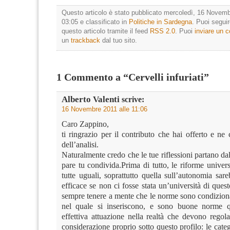
Questo articolo è stato pubblicato mercoledì, 16 Novemb
03:05 e classificato in
Politiche in Sardegna
. Puoi segui
questo articolo tramite il feed
RSS 2.0
. Puoi
inviare un
un
trackback
dal tuo sito.
1 Commento a “Cervelli infuriati”
Alberto Valenti
scrive:
16 Novembre 2011 alle 11:06
Caro Zappino,
ti ringrazio per il contributo che hai offerto e ne
dell’analisi.
Naturalmente credo che le tue riflessioni partano dal
pare tu condivida.Prima di tutto, le riforme univer
tutte uguali, soprattutto quella sull’autonomia sar
efficace se non ci fosse stata un’università di ques
sempre tenere a mente che le norme sono condiziona
nel quale si inseriscono, e sono buone norme 
effettiva attuazione nella realtà che devono regol
considerazione proprio sotto questo profilo: le cat