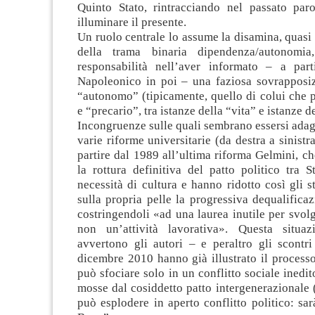
Quinto Stato, rintracciando nel passato par
illuminare il presente.
Un ruolo centrale lo assume la disamina, quasi
della trama binaria dipendenza/autonomi
responsabilità nell’aver informato – a par
Napoleonico in poi – una faziosa sovrapposiz
“autonomo” (tipicamente, quello di colui che 
e “precario”, tra istanze della “vita” e istanze de
Incongruenze sulle quali sembrano essersi adagia
varie riforme universitarie (da destra a sinistr
partire dal 1989 all’ultima riforma Gelmini, c
la rottura definitiva del patto politico tra 
necessità di cultura e hanno ridotto così gli s
sulla propria pelle la progressiva dequalificaz
costringendoli «ad una laurea inutile per svolg
non un’attività lavorativa». Questa situaz
avvertono gli autori – e peraltro gli scontr
dicembre 2010 hanno già illustrato il process
può sfociare solo in un conflitto sociale inedit
mosse dal cosiddetto patto intergenerazionale
può esplodere in aperto conflitto politico: sa