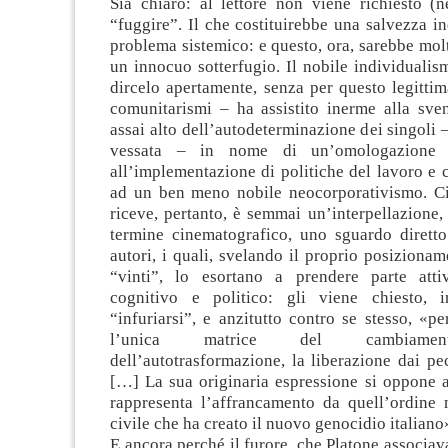
Sia chiaro: al lettore non viene richiesto (n
“fuggire”. Il che costituirebbe una salvezza i
problema sistemico: e questo, ora, sarebbe mol
un innocuo sotterfugio. Il nobile individuali
dircelo apertamente, senza per questo legittim
comunitarismi – ha assistito inerme alla sven
assai alto dell’autodeterminazione dei singoli
vessata – in nome di un’omologazione t
all’implementazione di politiche del lavoro e cu
ad un ben meno nobile neocorporativismo. Ciò
riceve, pertanto, è semmai un’interpellazione
termine cinematografico, uno sguardo diretto
autori, i quali, svelando il proprio posizionam
“vinti”, lo esortano a prendere parte atti
cognitivo e politico: gli viene chiesto, i
“infuriarsi”, e anzitutto contro se stesso, «pe
l’unica matrice del cambiament
dell’autotrasformazione, la liberazione dai pecc
[…] La sua originaria espressione si oppone ai 
rappresenta l’affrancamento da quell’ordine
civile che ha creato il nuovo genocidio italiano
E ancora perché il furore, che Platone associava