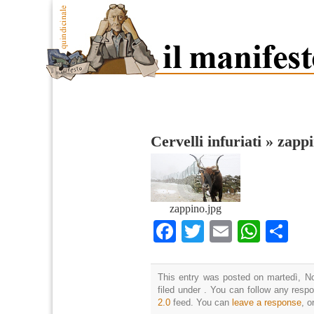
Cervelli infuriati
»
zapp
zappino.jpg
Facebook
Twitter
Email
What
Co
This entry was posted on martedì, N
filed under . You can follow any resp
2.0
feed. You can
leave a response
, o