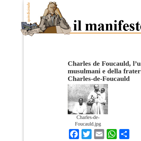
Charles de Foucauld, l’u
musulmani e della frater
Charles-de-Foucauld
Charles-de-
Foucauld.jpg
Facebook
Twitter
Email
What
Co