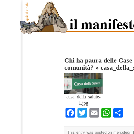
Chi ha paura delle Case 
comunità?
»
casa_della_
casa_della_salute-
1.jpg
Facebook
Twitter
Email
What
Co
This entry was posted on mercoledì, 