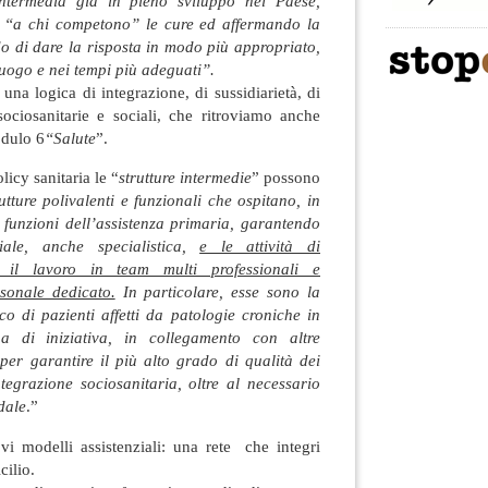
intermedia già in pieno sviluppo nel Paese,
l “a chi competono” le cure ed affermando la
do di dare la risposta in modo più appropriato,
 luogo e nei tempi più adeguati”.
una logica di integrazione, di sussidiarietà, di
, sociosanitarie e sociali, che ritroviamo anche
odulo 6
“Salute
”.
licy sanitaria le “
strutture intermedie
” possono
rutture polivalenti e funzionali che ospitano, in
, funzioni dell’assistenza primaria, garantendo
ziale, anche specialistica,
e le attività di
o il lavoro in team multi professionali e
rsonale dedicato.
In particolare, esse sono la
co di pazienti affetti da patologie croniche in
a di iniziativa, in collegamento con altre
i per garantire il più alto grado di qualità dei
tegrazione sociosanitaria, oltre al necessario
dale
.”
vi modelli assistenziali: una rete che integri
cilio.