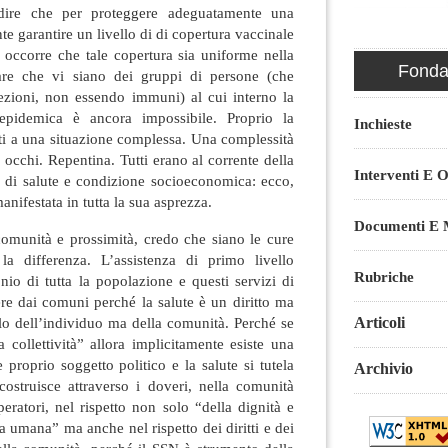
ire che per proteggere adeguatamente una
te garantire un livello di di copertura vaccinale
occorre che tale copertura sia uniforme nella
Fondaz
are che vi siano dei gruppi di persone (che
fezioni, non essendo immuni) al cui interno la
epidemica è ancora impossibile. Proprio la
Inchieste
i a una situazione complessa. Una complessità
i occhi. Repentina. Tutti erano al corrente della
Interventi E O
ato di salute e condizione socioeconomica: ecco,
anifestata in tutta la sua asprezza.
Documenti E M
omunità e prossimità, credo che siano le cure
la differenza. L’assistenza di primo livello
Rubriche
io di tutta la popolazione e questi servizi di
re dai comuni perché la salute è un diritto ma
o dell’individuo ma della comunità. Perché se
Articoli
a collettività” allora implicitamente esiste una
proprio soggetto politico e la salute si tutela
Archivio
costruisce attraverso i doveri, nella comunità
peratori, nel rispetto non solo “della dignità e
na umana” ma anche nel rispetto dei diritti e dei