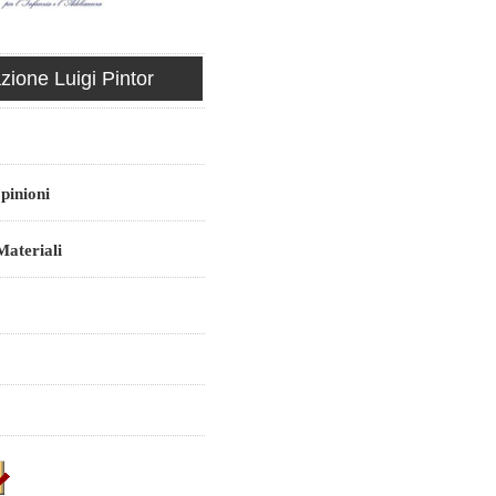
ione Luigi Pintor
pinioni
ateriali