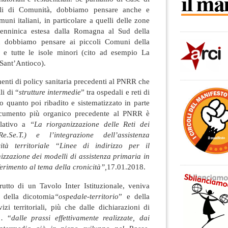
li di Comunità, dobbiamo pensare anche e
muni italiani, in particolare a quelli delle zone
enninica estesa dalla Romagna al Sud della
ù dobbiamo pensare ai piccoli Comuni della
a e tutte le isole minori (cito ad esempio La
Sant’Antioco).
menti di policy sanitaria precedenti al PNRR che
i di “
strutture intermedie
” tra ospedali e reti di
o quanto poi ribadito e sistematizzato in parte
ocumento più organico precedente al PNRR è
elativo a
“La riorganizzazione delle Reti dei
Re.Se.T.) e l’integrazione dell’assistenza
tà territoriale
“
Linee di indirizzo per il
zzazione dei modelli di assistenza primaria in
ferimento al tema della cronicità”,
17.01.2018.
utto di un Tavolo Inter Istituzionale, veniva
 della dicotomia
“ospedale-territorio
” e della
zi territoriali, più che dalle dichiarazioni di
 … “
dalle prassi effettivamente realizzate, dai