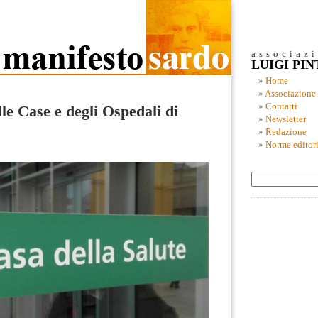
associaz
LUIGI PI
Home
Associazione
Contatti
le Case e degli Ospedali di
Newsletter
Redazione
Norme editori