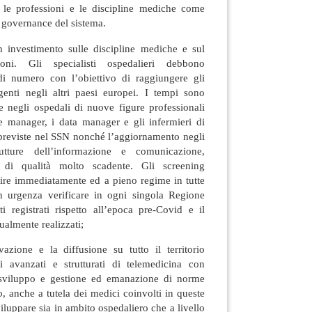
 le professioni e le discipline mediche come
 governance del sistema.
un investimento sulle discipline mediche e sul
oni. Gli specialisti ospedalieri debbono
di numero con l’obiettivo di raggiungere gli
genti negli altri paesi europei. I tempi sono
e negli ospedali di nuove figure professionali
e manager, i data manager e gli infermieri di
 previste nel SSN nonché l’aggiornamento negli
rutture dell’informazione e comunicazione,
 di qualità molto scadente. Gli screening
tire immediatamente ed a pieno regime in tutte
n urgenza verificare in ogni singola Regione
ti registrati rispetto all’epoca pre-Covid e il
tualmente realizzati;
ivazione e la diffusione su tutto il territorio
 avanzati e strutturati di telemedicina con
i sviluppo e gestione ed emanazione di norme
o, anche a tutela dei medici coinvolti in queste
iluppare sia in ambito ospedaliero che a livello