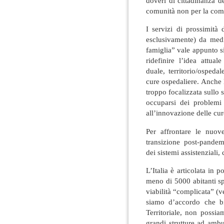
doveri di cittadinanza d
comunità non per la com
I servizi di prossimità
esclusivamente) da medic
famiglia” vale appunto si
ridefinire l’idea attual
duale, territorio/ospeda
cure ospedaliere. Anche l
troppo focalizzata sullo s
occuparsi dei problemi 
all’innovazione delle cur
Per affrontare le nuove
transizione post-pande
dei sistemi assistenzial
L’Italia è articolata i
meno di 5000 abitanti sp
viabilità “complicata” (ve
siamo d’accordo che b
Territoriale, non possia
grandi strutture ad ambu