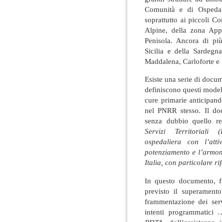
Comunità e di Ospeda
soprattutto ai piccoli Co
Alpine, della zona App
Penisola. Ancora di pi
Sicilia e della Sardegn
Maddalena, Carloforte e 
Esiste una serie di docu
definiscono questi modell
cure primarie anticipand
nel PNRR stesso. Il d
senza dubbio quello r
Servizi Territoriali (
ospedaliera con l’attivi
potenziamento e l’armoni
Italia, con particolare ri
In questo documento, fr
previsto il superamento
frammentazione dei servi
intenti programmatici