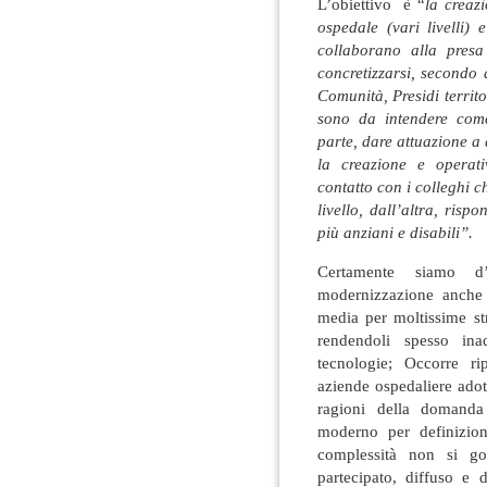
L’obiettivo è “
la creaz
ospedale (vari livelli) e
collaborano alla pres
concretizzarsi, secondo a
Comunità, Presidi territ
sono da intendere come
parte, dare attuazione a 
la creazione e operati
contatto con i colleghi c
livello, dall’altra, risp
più anziani e disabili”.
Certamente siamo d
modernizzazione anche st
media per moltissime str
rendendoli spesso in
tecnologie; Occorre ri
aziende ospedaliere adot
ragioni della domanda
moderno per definizion
complessità non si 
partecipato, diffuso e 