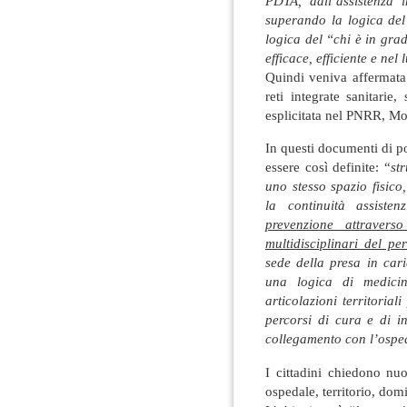
PDTA, dall’assistenza 
superando la logica de
logica del “chi è in gra
efficace, efficiente e nel
Quindi veniva affermata 
reti integrate sanitarie
esplicitata nel PNRR, M
In questi documenti di po
essere così definite: “
st
uno stesso spazio fisico
la continuità assisten
prevenzione attravers
multidisciplinari del pe
sede della presa in cari
una logica di medicin
articolazioni territorial
percorsi di cura e di in
collegamento con l’ospe
I cittadini chiedono nuo
ospedale, territorio, domi