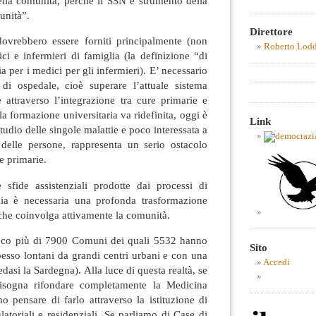
ella comunità, perché il SSN è strumento della
unità”.
Direttore
 dovrebbero essere forniti principalmente (non
Roberto Lod
i e infermieri di famiglia (la definizione “di
a per i medici per gli infermieri). E’ necessario
e di ospedale, cioè superare l’attuale sistema
le attraverso l’integrazione tra cure primarie e
a formazione universitaria va ridefinita, oggi è
Link
tudio delle singole malattie e poco interessata a
delle persone, rappresenta un serio ostacolo
e primarie.
 sfide assistenziali prodotte dai processi di
mia è necessaria una profonda trasformazione
i, che coinvolga attivamente la comunità.
n poco più di 7900 Comuni dei quali 5532 hanno
Sito
esso lontani da grandi centri urbani e con una
Accedi
dasi la Sardegna). Alla luce di questa realtà, se
isogna rifondare completamente la Medicina
mo pensare di farlo attraverso la istituzione di
latoriali e residenziali. Se parliamo di Case di