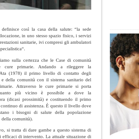
 definisce così la casa della salute: “la sede
ocazione, in uno stesso spazio fisico, i servizi
restazioni sanitarie, ivi compresi gli ambulatori
ecialistica“.
diamo sulla certezza che le Case di comunità
le cure primarie. Andando a rileggere la
ta (1978) il primo livello di contatto degli
e e della comunità con il sistema sanitario del
imarie. Attraverso le cure primarie si porta
a quanto più vicino è possibile a dove la
ra (dicasi prossimità) e costituendo il primo
continuo di assistenza. È questo il livello dove
tano i bisogni di salute della popolazione
 della comunità).
o, si tratta di dare gambe a questo sistema di
i efficaci di intervento. La attuale situazione di