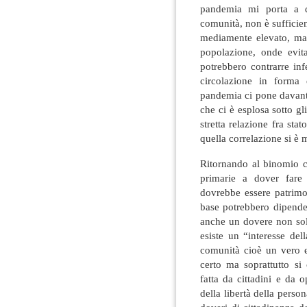
pandemia mi porta a d
comunità, non è sufficien
mediamente elevato, ma 
popolazione, onde evit
potrebbero contrarre in
circolazione in forma 
pandemia ci pone davant
che ci è esplosa sotto gl
stretta relazione fra st
quella correlazione si è m
Ritornando al binomio c
primarie a dover fare 
dovrebbe essere patrimon
base potrebbero dipende
anche un dovere non sol
esiste un “interesse dell
comunità cioè un vero e 
certo ma soprattutto si 
fatta da cittadini e da o
della libertà della perso