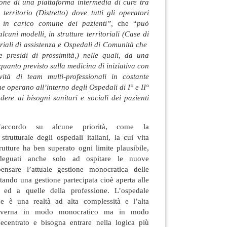
ione di una piattaforma intermedia di cure tra
 territorio (Distretto) dove tutti gli operatori
a in carico comune dei pazienti”,
che “
può
lcuni modelli, in strutture territoriali (Case di
oriali di assistenza e Ospedali di Comunità che
 presidi di prossimità,) nelle quali, da una
quanto previsto sulla medicina di iniziativa con
vità di team multi-professionali in costante
he operano all’interno degli Ospedali di I° e II°
ondere ai bisogni sanitari e sociali dei pazienti
’accordo su alcune priorità, come la
rutturale degli ospedali italiani, la cui vita
utture ha ben superato ogni limite plausibile,
adeguati anche solo ad ospitare le nuove
pensare l’attuale gestione monocratica delle
tando una gestione partecipata cioè aperta alle
 ed a quelle della professione. L’ospedale
e è una realtà ad alta complessità e l’alta
governa in modo monocratico ma in modo
decentrato e bisogna entrare nella logica più