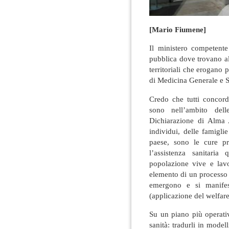
[Mario Fiumene]
Il ministero competente
pubblica dove trovano all
territoriali che erogano p
di Medicina Generale e Sp
Credo che tutti concor
sono nell’ambito del
Dichiarazione di Alma A
individui, delle famigli
paese, sono le cure pr
l’assistenza sanitari
popolazione vive e lavo
elemento di un processo 
emergono e si manifes
(applicazione del welfare
Su un piano più operativ
sanità: tradurli in modell