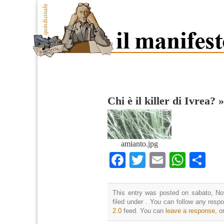
Chi è il killer di Ivrea?
amianto.jpg
Facebook
Twitter
Email
What
Co
This entry was posted on sabato, No
filed under . You can follow any resp
2.0
feed. You can
leave a response
, o