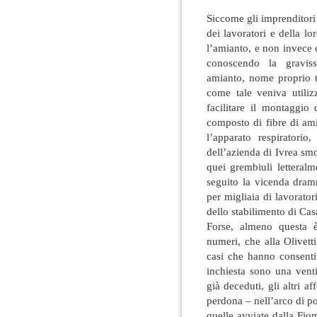
Siccome gli imprenditori 
dei lavoratori e della lor
l’amianto, e non invece 
conoscendo la gravis
amianto, nome proprio t
come tale veniva utiliz
facilitare il montaggi
composto di fibre di ami
l’apparato respiratori
dell’azienda di Ivrea sm
quei grembiuli letteralm
seguito la vicenda dramm
per migliaia di lavoratori
dello stabilimento di Cas
Forse, almeno questa è
numeri, che alla Olivett
casi che hanno consenti
inchiesta sono una vent
già deceduti, gli altri a
perdona – nell’arco di po
quelle avviate dalla Fio