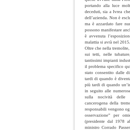
portando alla luce molt
deceduti, sia a Ivrea ch
dell’azienda. Non è escl
ma è azzardato fare num
possono manifestare anche
è avvenuta l’esposizion
malattia si avrà nel 2015
Oltre che nella tremolite
sui tetti, nelle tubatu
tantissimi impianti indust
il problema specifico qu
stato consentito dalle d
tardi di quando è divent
più tardi di quando un’i
in seguito alle numeros
sulla nocività delle
cancerogena della tremo
responsabili vengono ogg
osservazione” per omi
(presidente dal 1978 a
ministro Corrado Passer