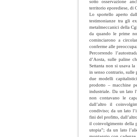
sotto osservazione an
territorio eporediese, di
Lo sportello aperto dal
testimonianze tra gli ex
metalmeccanici della Cgi
da quando le prime not
cominciarono a circola
conferme alle preoccupaz
Percorrendo l’autostra
d’Aosta, sulle paline c
Settanta non si usava la
in senso contrario, sulle
due modelli capitalisti
prodotto – macchine pe
industriale. Da un lato 
non contavano le capa
dall’altro il coinvolg
condiviso; da un lato l’
fini del profitto, dall’al
il coinvolgimento della 
utopia”; da un lato l’al
montaggio con cadenze s