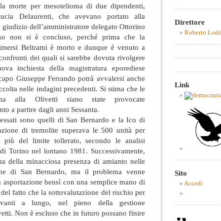
lla morte per mesotelioma di due dipendenti,
cia Delaurenti, che avevano portato alla
Direttore
 giudizio dell’amministratore delegato Ottorino
Roberto Lod
sso non si è concluso, perché prima che la
rimersi Beltrami è morto e dunque è venuto a
confronti dei quali si sarebbe dovuta rivolgere
ova inchiesta della magistratura eporediese
 capo Giuseppe Ferrando potrà avvalersi anche
Link
colta nelle indagini precedenti. Si stima che le
ma alla Olivetti siano state provocate
nto a partire dagli anni Sessanta.
eressati sono quelli di San Bernardo e la Ico di
azione di tremolite superava le 500 unità per
più del limite tollerato, secondo le analisi
 di Torino nel lontano 1981. Successivamente,
rma della minacciosa presenza di amianto nelle
one di San Bernardo, ma il problema venne
Sito
ua asportazione bensì con una semplice mano di
Accedi
del fatto che la sottovalutazione del rischio per
vanti a lungo, nel pieno della gestione
etti. Non è escluso che in futuro possano finire