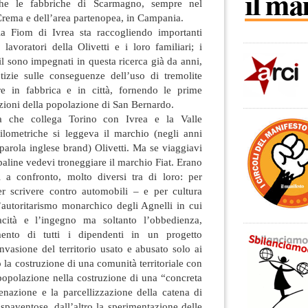
che le fabbriche di Scarmagno, sempre nel
 Crema e dell’area partenopea, in Campania.
la Fiom di Ivrea sta raccogliendo importanti
 lavoratori della Olivetti e i loro familiari; i
l sono impegnati in questa ricerca già da anni,
izie sulle conseguenze dell’uso di tremolite
re in fabbrica e in città, fornendo le prime
ioni della popolazione di San Bernardo.
da che collega Torino con Ivrea e la Valle
hilometriche si leggeva il marchio (negli anni
 parola inglese brand) Olivetti. Ma se viaggiavi
 paline vedevi troneggiare il marchio Fiat. Erano
ci a confronto, molto diversi tra di loro: per
r scrivere contro automobili – e per cultura
l’autoritarismo monarchico degli Agnelli in cui
cità e l’ingegno ma soltanto l’obbedienza,
imento di tutti i dipendenti in un progetto
invasione del territorio usato e abusato solo ai
tro la costruzione di una comunità territoriale con
popolazione nella costruzione di una “concreta
ienazione e la parcellizzazione della catena di
paventose, dall’altro la sperimentazione delle