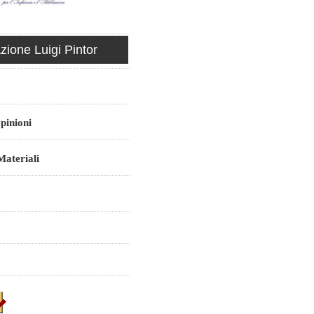
ione Luigi Pintor
pinioni
ateriali