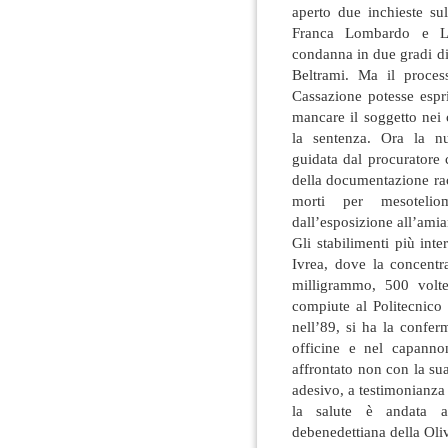
aperto due inchieste su
Franca Lombardo e Lu
condanna in due gradi di
Beltrami. Ma il proce
Cassazione potesse esp
mancare il soggetto nei 
la sentenza. Ora la nu
guidata dal procuratore
della documentazione rac
morti per mesotelio
dall’esposizione all’amia
Gli stabilimenti più int
Ivrea, dove la concentr
milligrammo, 500 volte 
compiute al Politecnico
nell’89, si ha la confe
officine e nel capann
affrontato non con la s
adesivo, a testimonianza 
la salute è andata a
debenedettiana della Oliv