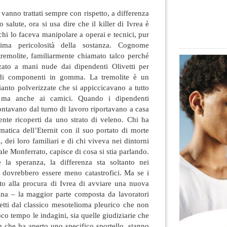
vanno trattati sempre con rispetto, a differenza
o salute, ora si usa dire che il killer di Ivrea è
chi lo faceva manipolare a operai e tecnici, pur
sima pericolosità
della sostanza. Cognome
remolite, familiarmente chiamato talco perché
zato a mani nude dai dipendenti Olivetti per
o di componenti in gomma. La tremolite è un
anto polverizzate che si appiccicavano a tutto
o, ma anche ai camici. Quando i dipendenti
ontavano dal turno di lavoro riportavano a casa
ente ricoperti da uno strato di veleno. Chi ha
atica dell’Eternit con il suo portato di morte
, dei loro familiari e di chi viveva nei dintorni
ale Monferrato, capisce di cosa si stia parlando.
 la speranza, la differenza sta soltanto nei
i dovrebbero essere meno catastrofici. Ma se i
to alla procura di Ivrea di avviare una nuova
ina – la maggior parte composta da lavoratori
ffetti dal classico mesotelioma pleurico che non
co tempo le indagini, sia quelle giudiziarie che
m che ha aperto uno specifico sportello, stanno