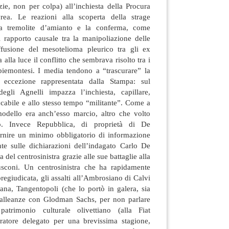
zie, non per colpa) all’inchiesta della Procura
rea. Le reazioni alla scoperta della strage
la tremolite d’amianto e la conferma, come
l rapporto causale tra la manipoliazione delle
ffusione del mesotelioma pleurico tra gli ex
a alla luce il conflitto che sembrava risolto tra i
 piemontesi. I media tendono a “trascurare” la
 eccezione rappresentata dalla Stampa: sul
egli Agnelli impazza l’inchiesta, capillare,
cabile e allo stesso tempo “militante”. Come a
 modello era anch’esso marcio, altro che volto
o. Invece Repubblica, di proprietà di De
fornire un minimo obbligatorio di informazione
nte sulle dichiarazioni dell’indagato Carlo De
 del centrosinistra grazie alle sue battaglie alla
sconi. Un centrosinistra che ha rapidamente
regiudicata, gli assalti all’Ambrosiano di Calvi
iana, Tangentopoli (che lo portò in galera, sia
 alleanze con Glodman Sachs, per non parlare
patrimonio culturale olivettiano (alla Fiat
ratore delegato per una brevissima stagione,