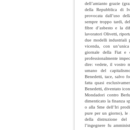
dell’amianto grazie (gra
della Repubblica di Iv
provocata dall’uso del
sempre troppo tardi, de
fibre d’asbesto e la di
lavoratori Olivetti, riport
due modelli industriali
vicenda, con un’unica
giornale della Fiat e d
professionalmente impec
dire: vedete, il vostro
umano del capitalism
Benedetti, tace, salvo 
fatta quasi esclusivame
Benedetti, diventato icona
Mondadori contro Berlu
dimenticato la finanza sp
o alla Sme dell’Iri prod
pure per un giorno), le
della distruzione del 
l’ingegnere fu amminist