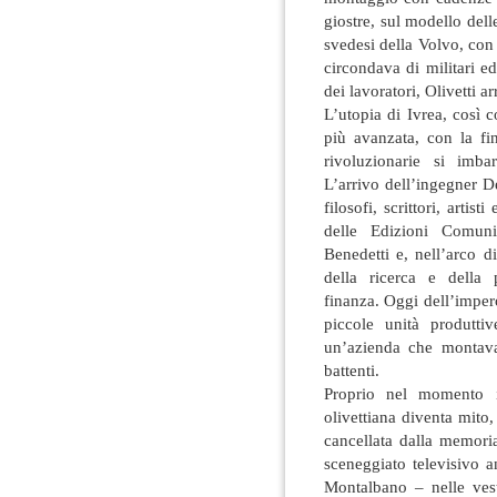
giostre, sul modello dell
svedesi della Volvo, con 
circondava di militari ed
dei lavoratori, Olivetti arr
L’utopia di Ivrea, così c
più avanzata, con la fi
rivoluzionarie si imba
L’arrivo dell’ingegner De
filosofi, scrittori, artist
delle Edizioni Comuni
Benedetti e, nell’arco 
della ricerca e della 
finanza. Oggi dell’impero
piccole unità produtti
un’azienda che montava
battenti.
Proprio nel momento i
olivettiana diventa mito,
cancellata dalla memoria
sceneggiato televisivo a
Montalbano – nelle vest