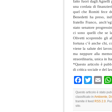
fatto fuori dagli Agnelli 
una cordata di finanzier
quel che Romiti fece d
Benedetti ha preso, ind
fratello Franco, anch’eg
stato senatore progressista
ci sono quelli che se 
Olivetti scoprendo gli a
fortuna c’è anche chi, c
viene la salute dei lavor
ma neppure alla memoria
straordinaria, unica in Ita
*Questo articolo è pubbl
di critica sociale e del la
Faceboo
Twitte
Em
Questo articolo è stato pu
classificato in
Ambiente
,
Dir
tramite il feed
RSS 2.0
. Pu
sito.