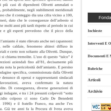
i più casi di dipendenti Olivetti ammalati o
e, probabilmente, negli stabilimenti meridionali
uso che il conteggio dia una cifra vicino a 100,
Fondaz
eri, dato che le conseguenze dell’asbesto si
 molti anni più tardi rispetto al periodo in cui
Inchieste
e e gli esperti prevedono che il picco della
.
, l’amianto è stato rilevato anche nei capannoni:
Interventi E O
re, nelle caldaie, fenomeno ahinoi diffuso in
riali e certo non soltanto alla Olivetti. Dunque,
Documenti E M
i si chiama tremolite. L’uso di questo “talco” è
irezioni aziendali fino all’81, decisamente più
ata nota la pericolosità dell’amianto. E persino
Rubriche
ndagine specifica, commissionata dalla Olivetti
e denunce di operai e rappresentanti sindacali
Articoli
 lavorazioni, aveva confermato la natura
lite. Di conseguenza, diverse generazioni di
Archivio
i indagate, e tra i 24 presunti colpevoli “sotto
cidio colposo ci sono Carlo De Benedetti
l 1996) e il fratello Franco, ma anche l’ex
a. Già tre anni fa la Procura di Ivrea aveva