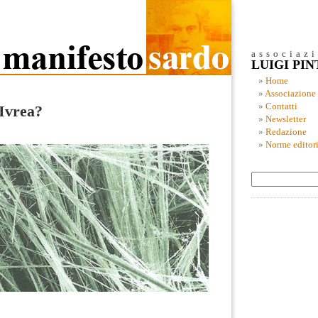
associaz
LUIGI PI
Home
Associazione
Contatti
 Ivrea?
Newsletter
Redazione
Norme editori