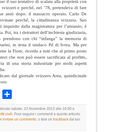
per il suo tentativo di scalata alla proprietà con
i svizzeri e perché, nel ’78, pretendeva di fare
ue anni dopo: il massacro operaio. Carlo De
ovinate perché, la cittadinanza svizzera. Suo
li inquisito dalla magistratura per l’amianto, è
. Poi, tra i detrattori dell’inchiesta giudiziaria,
la prendono con chi “infanga” la memoria di
ltarini, in testa il sindaco Pd di Ivrea. Ma per
ome la Fiom, ricorda a tutti che al primo posto
atori che non può essere sacrificata al profitto,
 di una storia industriale per molti aspetti
lia.
icato dal giornale svizzero Area, quindicinale
voro
k
r
ail
WhatsApp
Condividi
bblicato sabato, 23 Novembre 2013 alle 16:00 e
itti civili
. Puoi seguire i commenti a questo articolo
oi
inviare un commento
, o fare un
trackback
dal tuo