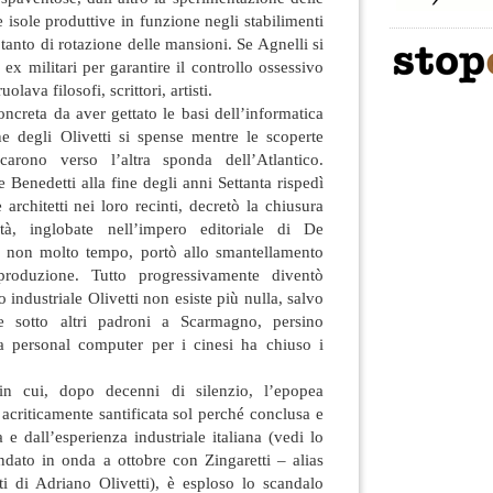
e isole produttive in funzione negli stabilimenti
tanto di rotazione delle mansioni. Se Agnelli si
 ex militari per garantire il controllo ossessivo
uolava filosofi, scrittori, artisti.
oncreta da aver gettato le basi dell’informatica
ne degli Olivetti si spense mentre le scoperte
rcarono verso l’altra sponda dell’Atlantico.
 Benedetti alla fine degli anni Settanta rispedì
i e architetti nei loro recinti, decretò la chiusura
tà, inglobate nell’impero editoriale di De
di non molto tempo, portò allo smantellamento
produzione. Tutto progressivamente diventò
 industriale Olivetti non esiste più nulla, salvo
ve sotto altri padroni a Scarmagno, persino
 personal computer per i cinesi ha chiuso i
n cui, dopo decenni di silenzio, l’epopea
 acriticamente santificata sol perché conclusa e
 e dall’esperienza industriale italiana (vedi lo
ndato in onda a ottobre con Zingaretti – alias
i di Adriano Olivetti), è esploso lo scandalo