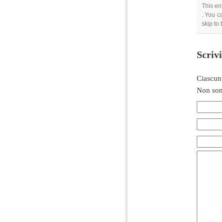
This en
. You c
skip to
Scriv
Ciascun
Non son