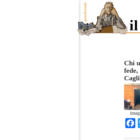
Chi u
fede,
Cagli
imag