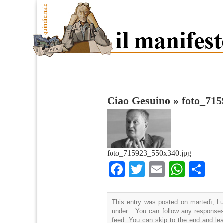
Ciao Gesuino
»
foto_71
foto_715923_550x340.jpg
Facebook
Twitter
Email
What
Co
This entry was posted on martedì, Lug
under . You can follow any responses
feed. You can skip to the end and lea