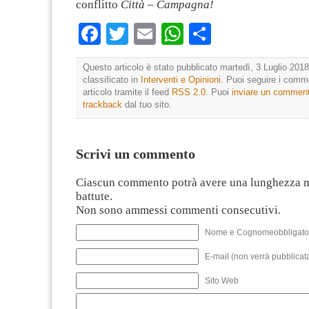
conflitto
Città – Campagna!
Facebook
Twitter
Email
WhatsApp
Condividi
Questo articolo è stato pubblicato martedì, 3 Luglio 2018
classificato in
Interventi e Opinioni
. Puoi seguire i comm
articolo tramite il feed
RSS 2.0
. Puoi
inviare un commen
trackback
dal tuo sito.
Scrivi un commento
Ciascun commento potrà avere una lunghezza 
battute.
Non sono ammessi commenti consecutivi.
Nome e Cognomeobbligato
E-mail (non verrà pubblicata
Sito Web