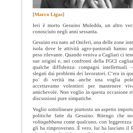
[Marco Ligas]
Ieri è morto Gesuino Muledda, un altro ve
conosciuto negli anni sessanta.
Gesuino era nato ad Oniferi, una delle zone inte
isola dove le attività agro-pastorali hanno 
peso rilevante. Quando veniva a Cagliari ci tene
sue origini e, nei confronti della FGCI caglia
qualche diffidenza: compagni intellettuali 
slegati dai problemi dei lavoratori. C’era in qu
po’ di verità ma anche una voglia pol
accettavamo volentieri per mantenere vi
amichevole. Non voglio in questa occasione ri
discussioni pure simpatiche.
Voglio sottolineare piuttosto un aspetto importa
politiche fatte da Gesuino. Ritengo che no
voltagabbana
come qualcuno, con leggerezza 
gli ha rimproverato. È vero, lui ha lasciato il 