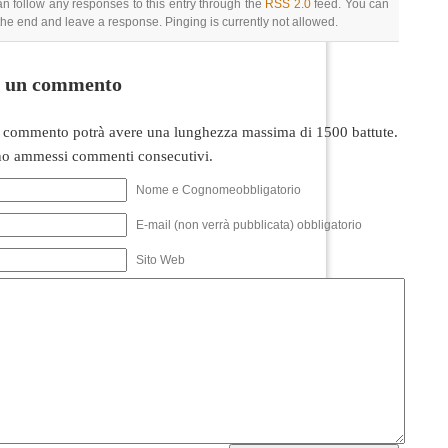
an follow any responses to this entry through the
RSS 2.0
feed. You can
 the end and leave a response. Pinging is currently not allowed.
i un commento
 commento potrà avere una lunghezza massima di 1500 battute.
o ammessi commenti consecutivi.
Nome e Cognomeobbligatorio
E-mail (non verrà pubblicata) obbligatorio
Sito Web