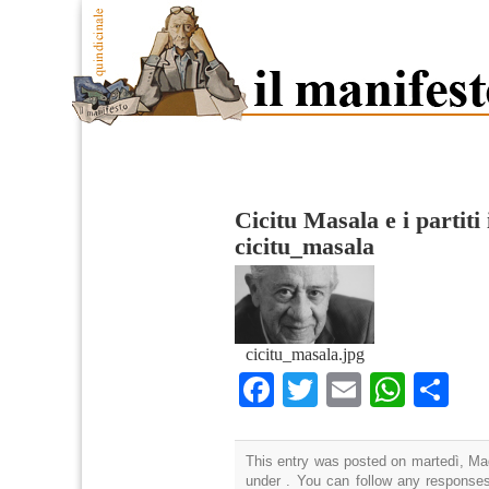
Cicitu Masala e i partiti
cicitu_masala
cicitu_masala.jpg
Facebook
Twitter
Email
What
Co
This entry was posted on martedì, Mag
under . You can follow any responses