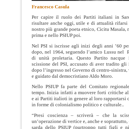
Francesco Casula
Per capire il ruolo dei Partiti italiani in S
risultare anche oggi, utile e di attualità rifarsi
nostro più grande poeta etnico, Cicitu Masala, m
prima e nello PSIUP poi.
Nel PSI si iscrisse agli inizi degli anni ’60 pe
dopo, nel 1964, seguendo l’amico Lussu nel Pa
di unità proletaria. Questo Partito nacque 
scissione del PSI, accusato di aver tradito gli i
dopo l’ingresso nel Governo di centro-sinistra,
e guidato dal democristiano Aldo Moro.
Nello PSIUP fa parte del Comitato regional
tempo. Inizia infatti a muovere forti critiche a
e ai Partiti italioti in genere al loro rapportarsi
in forme di colonialismo politico e culturale..
“Presi coscienza – scriverà – che la sciss
un’operazione di vertice e, anche e soprattutto,
sarda dello PSIUP (purtroppo tutti figli e ni