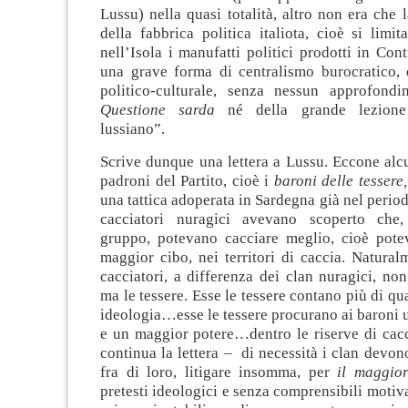
Lussu) nella quasi totalità, altro non era che l
della fabbrica politica italiota, cioè si limi
nell’Isola i manufatti politici prodotti in Co
una grave forma di centralismo burocratico, 
politico-culturale, senza nessun approfond
Questione sarda
né della grande lezione
lussiano”.
Scrive dunque una lettera a Lussu. Eccone alc
padroni del Partito, cioè i
baroni delle tessere
una tattica adoperata in Sardegna già nel period
cacciatori nuragici avevano scoperto che,
gruppo, potevano cacciare meglio, cioè pote
maggior cibo, nei territori di caccia. Natura
cacciatori, a differenza dei clan nuragici, no
ma le tessere. Esse le tessere contano più di qu
ideologia…esse le tessere procurano ai baroni
e un maggior potere…dentro le riserve di cacc
continua la lettera – di necessità i clan devono
fra di loro, litigare insomma, per
il maggio
pretesti ideologici e senza comprensibili motiva