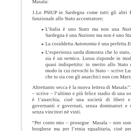
Masala:
1.Lo PSIUP in Sardegna come tutti gli altri Par
funzionale allo Stato accentratore;
L’Italia è uno Stato ma non una
Naz
Sardegna è una
Nazione
ma non è uno Sta
La cosiddetta
Autonomia
è una perfetta
E
L’esperienza sarda dimostra che lo stat
sia è un
nemico.
Lussu risponde in mod
quasi indispettito: in merito allo Stato
modo in cui rievochi lo Stato – scrive Lu
che tu sia con gli anarchici non con Marx
Altrettanto secca è la nuova lettera di Masala:
– scrive – l’ultimo e più felice stadio di una s
è l’anarchia, cioè una società di liberi e
governanti e governati, senza dominatori e 
senza vincitori né vinti.
“Per conto mio – prosegue Masala – non sono
borghese ma per l’etnia egualitaria, cioè p