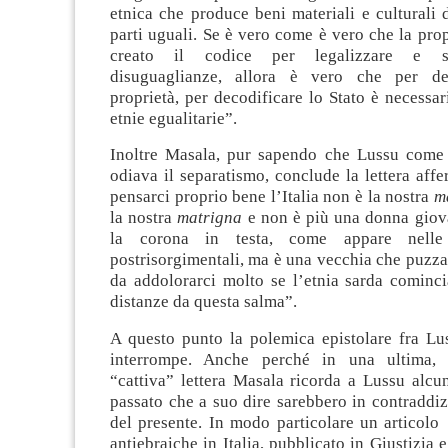
etnica che produce beni materiali e culturali d
parti uguali. Se è vero come è vero che la prop
creato il codice per legalizzare e sa
disuguaglianze, allora è vero che per des
proprietà, per decodificare lo Stato è necessari
etnie egualitarie”.
Inoltre Masala, pur sapendo che Lussu come
odiava il separatismo, conclude la lettera af
pensarci proprio bene l’Italia non è la nostra
m
la nostra
matrigna
e non è più una donna giova
la corona in testa, come appare nelle 
postrisorgimentali, ma è una vecchia che puzza
da addolorarci molto se l’etnia sarda cominci
distanze da questa salma”.
A questo punto la polemica epistolare fra Lu
interrompe. Anche perché in una ultima, 
“cattiva” lettera Masala ricorda a Lussu alcu
passato che a suo dire sarebbero in contraddi
del presente. In modo particolare un articolo
antiebraiche in Italia, pubblicato in Giustizia 