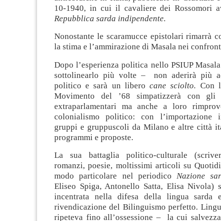
10-1940, in cui il cavaliere dei Rossomori a
Repubblica sarda indipendente.
Nonostante le scaramucce epistolari rimarrà c
la stima e l’ammirazione di Masala nei confront
Dopo l’esperienza politica nello PSIUP Masala 
sottolinearlo più volte – non aderirà più a
politico e sarà un libero
cane sciolto.
Con l’
Movimento del ’68 simpatizzerà con gli 
extraparlamentari ma anche a loro rimprov
colonialismo politico: con l’importazione 
gruppi e gruppuscoli da Milano e altre città ita
programmi e proposte.
La sua battaglia politico-culturale (scrive
romanzi, poesie, moltissimi articoli su Quotidia
modo particolare nel periodico
Nazione sar
Eliseo Spiga, Antonello Satta, Elisa Nivola) 
incentrata nella difesa della lingua sarda
rivendicazione del Bilinguismo perfetto. Ling
ripeteva fino all’ossessione – la cui salvezz