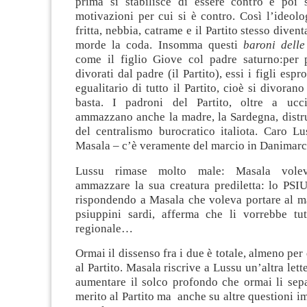
prima si stabilisce di essere contro e poi 
motivazioni per cui si è contro. Così l’ideolo
fritta, nebbia, catrame e il Partito stesso diven
morde la coda. Insomma questi
baroni dell
come il figlio Giove col padre saturno:per 
divorati dal padre (il Partito), essi i figli espr
egualitario di tutto il Partito, cioè si divoran
basta. I padroni del Partito, oltre a ucci
ammazzano anche la madre, la Sardegna, distru
del centralismo burocratico italiota. Caro L
Masala – c’è veramente del marcio in Danimarc
Lussu rimase molto male: Masala voleva
ammazzare la sua creatura prediletta: lo PSIU
rispondendo a Masala che voleva portare al mat
psiuppini sardi, afferma che li vorrebbe tut
regionale…
Ormai il dissenso fra i due è totale, almeno per
al Partito. Masala riscrive a Lussu un’altra lett
aumentare il solco profondo che ormai li sepa
merito al Partito ma anche su altre questioni im