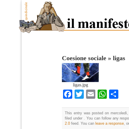
Coesione sociale
»
ligas
ligas.jpg
Facebook
Twitter
Email
What
Co
This entry was posted on mercoledì,
filed under . You can follow any resp
2.0
feed. You can
leave a response
, o